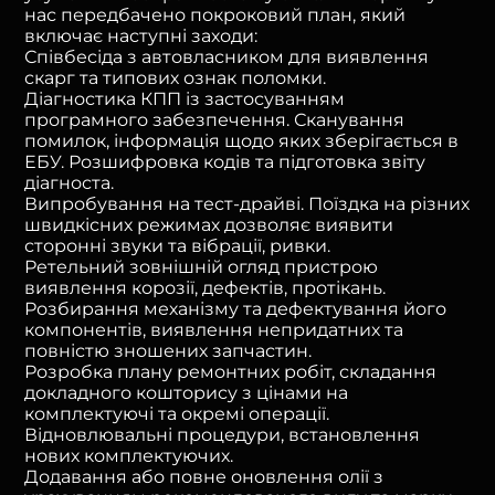
нас передбачено покроковий план, який
включає наступні заходи:
Співбесіда з автовласником для виявлення
скарг та типових ознак поломки.
Діагностика КПП із застосуванням
програмного забезпечення. Сканування
помилок, інформація щодо яких зберігається в
ЕБУ. Розшифровка кодів та підготовка звіту
діагноста.
Випробування на тест-драйві. Поїздка на різних
швидкісних режимах дозволяє виявити
сторонні звуки та вібрації, ривки.
Ретельний зовнішній огляд пристрою
виявлення корозії, дефектів, протікань.
Розбирання механізму та дефектування його
компонентів, виявлення непридатних та
повністю зношених запчастин.
Розробка плану ремонтних робіт, складання
докладного кошторису з цінами на
комплектуючі та окремі операції.
Відновлювальні процедури, встановлення
нових комплектуючих.
Додавання або повне оновлення олії з