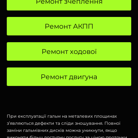
Ремонт зчеплення
Ремонт АКПП
Ремонт ходової
Ремонт двигуна
При експлуатації гальм на металевих площинах
з’являються дефекти та сліди зношування. Повної
заміни гальмівних дисків можна уникнути, якщо
виконати більш доступну послугу за ціною проточки