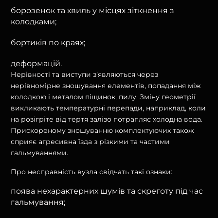
борозенок та хвиль у місцях зіткнення з
колодками;
бортиків по краях;
деформацій.
Нерівності та виступи з’являються через
нерівномірне зношування елементів, попадання між
колодкою і металом піщинок, пилу. Зміну геометрії
викликають температурні перепади, наприклад, коли
на розігріте від тертя залізо потрапляє холодна вода.
Прискореному зношуванню комплектуючих також
сприяє агресивна їзда з різкими та частими
гальмуваннями.
Про несправність вузла свідчать такі ознаки:
поява нехарактерних шумів та скреготу під час
гальмування;