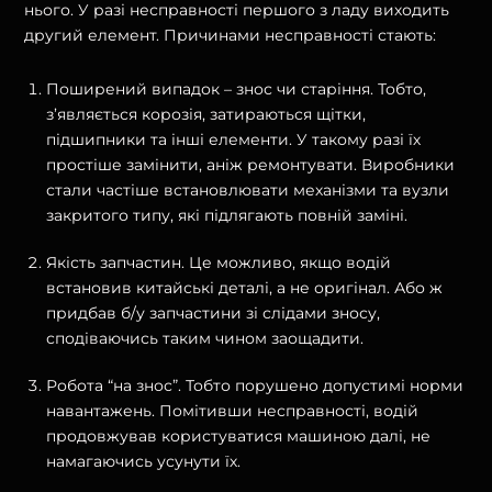
нього. У разі несправності першого з ладу виходить
другий елемент. Причинами несправності стають:
Поширений випадок – знос чи старіння. Тобто,
з’являється корозія, затираються щітки,
підшипники та інші елементи. У такому разі їх
простіше замінити, аніж ремонтувати. Виробники
стали частіше встановлювати механізми та вузли
закритого типу, які підлягають повній заміні.
Якість запчастин. Це можливо, якщо водій
встановив китайські деталі, а не оригінал. Або ж
придбав б/у запчастини зі слідами зносу,
сподіваючись таким чином заощадити.
Робота “на знос”. Тобто порушено допустимі норми
навантажень. Помітивши несправності, водій
продовжував користуватися машиною далі, не
намагаючись усунути їх.