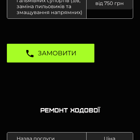
гальмівних супортів (з/в,
від 750 грн
заміна пильовиків та
змащування напрямних)
ЗАМОВИТИ
Ремонт ходової
Назва послуги
Ціна