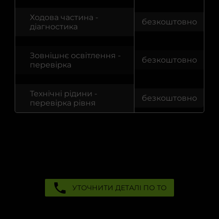
Ремонт глушника
Ходова частина -
безкоштовно
діагностика
Чищення радіатора печі
Зовнішнє освітлення -
безкоштовно
перевірка
Видалення каталізатора
Чищення кондиціонера авто
Технічні рідини -
безкоштовно
перевірка рівня
УТОЧНИТИ ДЕТАЛІ ПО ТО