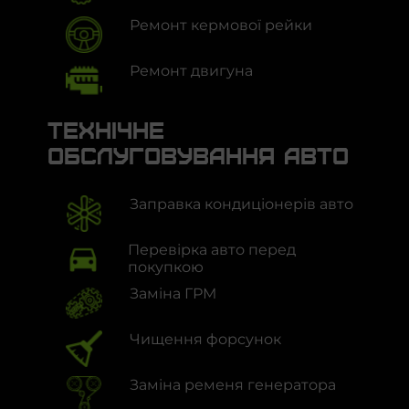
Ремонт кермової рейки
Ремонт двигуна
Ремонт ходової
Технiчне
обслуговування авто
Ремонт електрики
Заправка кондиціонерів авто
Ремонт зчеплення
Перевірка авто перед
Проточка гальмівних дисків
покупкою
Заміна ГРМ
Ремонт ЕБУ
Чищення форсунок
Ремонт ГБЦ
Заміна ременя генератора
Заміна підшипника маточини