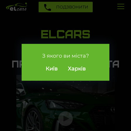
ПОДЗВОНИТИ
ELCARS
АВТОСЕРВІС
З якого ви міста?
ПРЕМІУМ СЕГМЕНТА
Київ
Харків