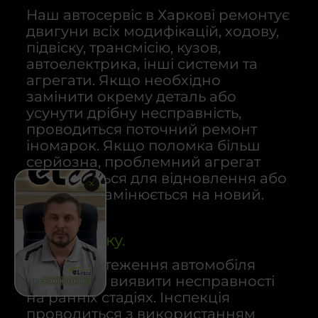
Наш автосервіс в Харкові ремонтує
двигуни всіх модифікацій, ходову,
підвіску, трансмісію, кузов,
автоелектрика, інші системи та
агрегати. Якщо необхідно
замінити окрему деталь або
усунути дрібну несправність,
проводиться поточний ремонт
іномарок. Якщо поломка більш
серйозна, проблемний агрегат
демонтується для відновлення або
повністю замінюється на новий.
Діагностику.
Повне обстеження автомобіля
допомагає виявити несправності
на ранніх стадіях. Інспекція
проводиться з використанням