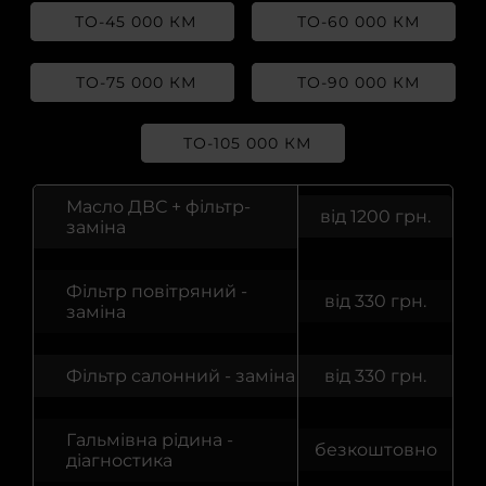
ТО-45 000 КМ
ТО-60 000 КМ
Регулювання клапанів
ТО-75 000 КМ
ТО-90 000 КМ
Заміна гальмівного шлангу
Заміна рідини ГУР
ТО-105 000 КМ
Заміна зчеплення DSG 7
Масло ДВС + фільтр-
від 1200 грн.
заміна
Заміна салонного фільтру
Фільтр повітряний -
від 330 грн.
Заміна акумулятора авто
заміна
Заміна ламп авто
Фільтр салонний - заміна
від 330 грн.
Заміна гальмівних дисків
Гальмівна рідина -
безкоштовно
діагностика
Заміна гальмівних колодок