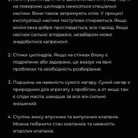
на поверхню циліндра наносяться спеціальні
насічки. Вони також затримують олію. У процесі
експлуатації насічки поступово стираються. Якщо
хонінговка добре проглядається, все гаразд. Якщо
насічки сильно згладжені, незабаром може
знадобитися капремонт.
Стінки циліндрів. Якщо на стінках блоку є
подряпини або задираки, це вказує на явні
проблеми та необхідність розбирання.
Поршень на наявність сухого нагару. Сухий нагар є
природним для агрегату з пробігом, а от якщо там
є сліди масла, швидше за все він сильно
зношений.
Ступінь зносу впускних та випускних клапанів.
Можна побачити стан ковпачків та наявність
згорілих клапанів.