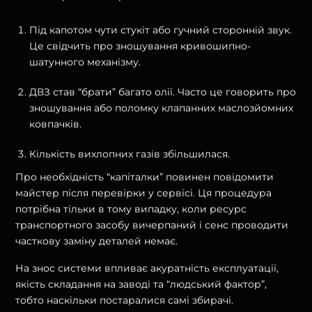
Під капотом чути стукіт або гучний сторонній звук.
Це свідчить про зношування кривошипно-
шатунного механізму.
ДВЗ став “брати” багато олії. Часто це говорить про
зношування або поломку клапанних маслозйомних
ковпачків.
Кількість вихлопних газів збільшилася.
Про необхідність “капіталки” повинен повідомити
майстер після перевірки у сервісі. Ця процедура
потрібна тільки в тому випадку, коли ресурс
транспортного засобу вичерпаний і сенс проводити
часткову заміну деталей немає.
На знос системи впливає акуратність експлуатації,
якість складання на заводі та “людський фактор”,
тобто наскільки постаралися самі збирачі.