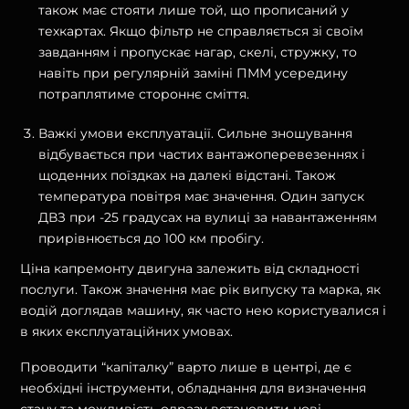
також має стояти лише той, що прописаний у
техкартах. Якщо фільтр не справляється зі своїм
завданням і пропускає нагар, скелі, стружку, то
навіть при регулярній заміні ПММ усередину
потраплятиме стороннє сміття.
Важкі умови експлуатації. Сильне зношування
відбувається при частих вантажоперевезеннях і
щоденних поїздках на далекі відстані. Також
температура повітря має значення. Один запуск
ДВЗ при -25 градусах на вулиці за навантаженням
прирівнюється до 100 км пробігу.
Ціна капремонту двигуна залежить від складності
послуги. Також значення має рік випуску та марка, як
водій доглядав машину, як часто нею користувалися і
в яких експлуатаційних умовах.
Проводити “капіталку” варто лише в центрі, де є
необхідні інструменти, обладнання для визначення
стану та можливість одразу встановити нові