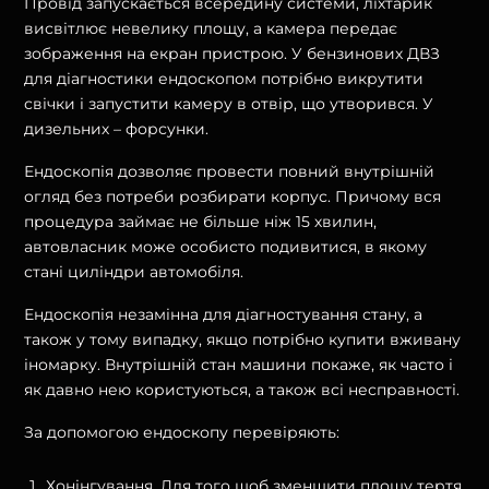
Провід запускається всередину системи, ліхтарик
висвітлює невелику площу, а камера передає
зображення на екран пристрою. У бензинових ДВЗ
для діагностики ендоскопом потрібно викрутити
свічки і запустити камеру в отвір, що утворився. У
дизельних – форсунки.
Ендоскопія дозволяє провести повний внутрішній
огляд без потреби розбирати корпус. Причому вся
процедура займає не більше ніж 15 хвилин,
автовласник може особисто подивитися, в якому
стані циліндри автомобіля.
Ендоскопія незамінна для діагностування стану, а
також у тому випадку, якщо потрібно купити вживану
іномарку. Внутрішній стан машини покаже, як часто і
як давно нею користуються, а також всі несправності.
За допомогою ендоскопу перевіряють:
Хонінгування. Для того щоб зменшити площу тертя