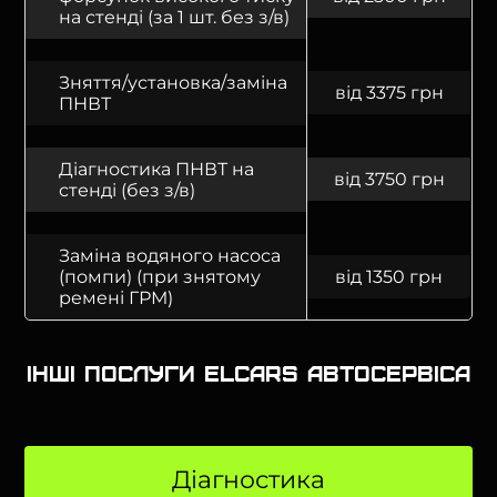
на стенді (за 1 шт. без з/в)
Зняття/установка/заміна
від 3375 грн
ПНВТ
Діагностика ПНВТ на
від 3750 грн
стенді (без з/в)
Заміна водяного насоса
(помпи) (при знятому
від 1350 грн
ремені ГРМ)
Інші послуги Elcars автосервіса
Діагностика