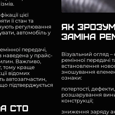
змів.
ікації цієї
ти її стан та
Як зрозум
онують регулювання
вати, автомобіль у
заміна ре
емінної передачі,
Візуальний огляд –
в наведена у прайс-
ремінної передачі 
вилин. Важливо,
встановлення новог
, тому краще
зношування елемен
ції відомих
ознаки:
ть автозапчастин,
 що підтверджується
потертості, дефект
розшарування вини
конструкції;
а СТО
зниження заряду ак