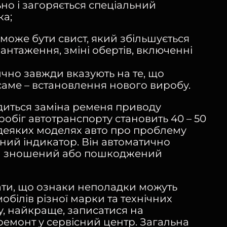
но і загоряється спеціальний
ка;
 може бути свист, який збільшується
антаження, зміні обертів, включенні
чно завжди вказують на те, що
 саме – встановлення нового виробу.
диться заміна ременя приводу
обіг автотранспорту становить 40 – 50
У деяких моделях авто про проблему
ьний індикатор. Він автоматично
ки зношений або пошкоджений
ати, що ознаки неполадки можуть
мобілів різної марки та технічних
у, найкраще, записатися на
ремонт у сервісний центр. Загальна