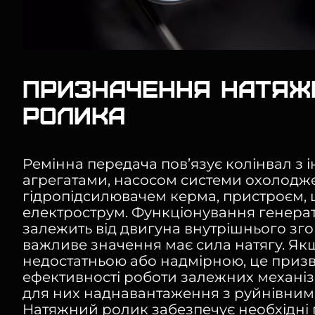
Призначення натяж
ролика
Ремінна передача пов’язує колінвал з 
агрегатами, насосом системи охолодж
гідропідсилювачем керма, пристроєм,
електрострум. Функціонування генера
залежить від двигуна внутрішнього зго
важливе значення має сила натягу. Як
недостатньою або надмірною, це приз
ефективності роботи залежних механізм
для них наднавантаження з руйнівним
Натяжний ролик забезпечує необхідні