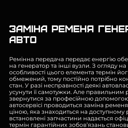
Заміна ременя гене
авто
Ремінна передача передає енергію обе
на генератор та інші вузли. З огляду на
особливості цього елемента термін йо
обмежений, тому постійно потрібно к
стан. У разі несправності деякі автов
усунути її самотужки. Але правильним
звернутися за професійною допомогою
автосервісі проводиться заміна ременя
ціною, яка знаходиться на доступному р
встановлені запчастини надається офіц
термін гарантійних зобов’язань становит