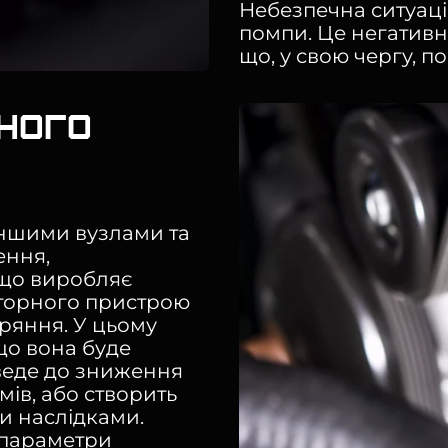
Небезпечна ситуація
помпи. Це негативн
що, у свою чергу, п
ного
іншими вузлами та
ення,
 що виробляє
торного пристрою
ряння. У цьому
що вона буде
веде до зниження
ів, або створить
и наслідками.
 параметри