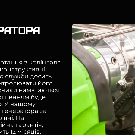
ратора
ртання з колінвала
 конструктивні
го служби досить
онтролювати його
ласники намагаються
 рішенням буде
. У нашому
 генератора за
івні. На
ійна гарантія,
ь 12 місяців.