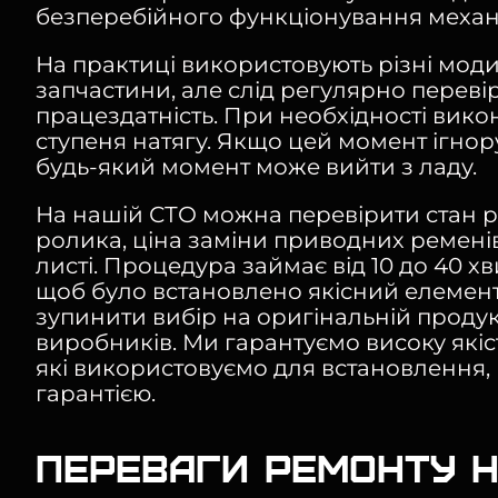
безперебійного функціонування механі
На практиці використовують різні модиф
запчастини, але слід регулярно перевіря
працездатність. При необхідності вик
ступеня натягу. Якщо цей момент ігнору
будь-який момент може вийти з ладу.
На нашій СТО можна перевірити стан р
ролика, ціна заміни приводних ремені
листі. Процедура займає від 10 до 40 х
щоб було встановлено якісний елемент
зупинити вибір на оригінальній продук
виробників. Ми гарантуємо високу якіс
які використовуємо для встановлення,
гарантією.
Переваги ремонту н