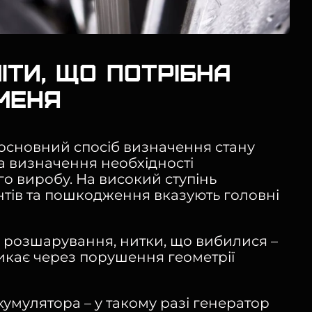
іти, що потрібна
меня
 основний спосіб визначення стану
та визначення необхідності
о виробу. На високий ступінь
тів та пошкодження вказують головні
и, розшарування, нитки, що вибилися –
кає через порушення геометрії
умулятора – у такому разі генератор