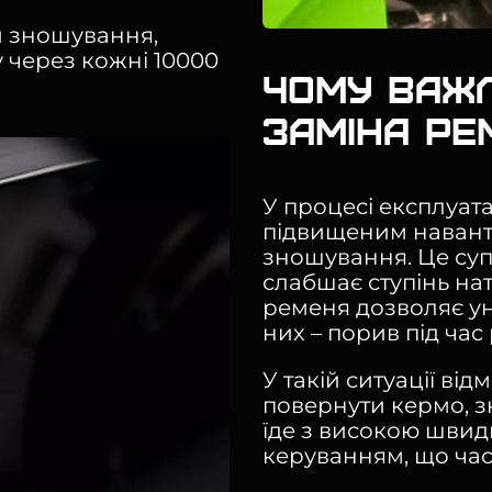
и зношування,
 через кожні 10000
Чому важ
заміна ре
У процесі експлуата
підвищеним навант
зношування. Це су
слабшає ступінь нат
ременя дозволяє у
них – порив під час 
У такій ситуації ві
повернути кермо, з
їде з високою швидк
керуванням, що час