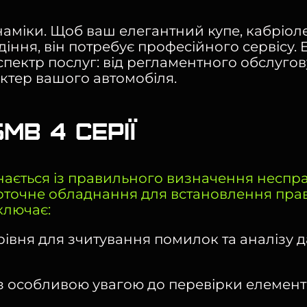
инаміки. Щоб ваш елегантний купе, кабріо
діння, він потребує професійного сервісу.
спектр послуг: від регламентного обслуго
ктер вашого автомобіля.
МВ 4 Серії
нається із правильного визначення неспр
точне обладнання для встановлення прави
ключає:
івня для зчитування помилок та аналізу д
 з особливою увагою до перевірки елементі