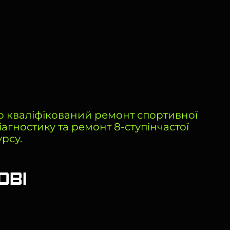
о кваліфікований ремонт спортивної
іагностику та ремонт 8-ступінчастої
рсу.
ові