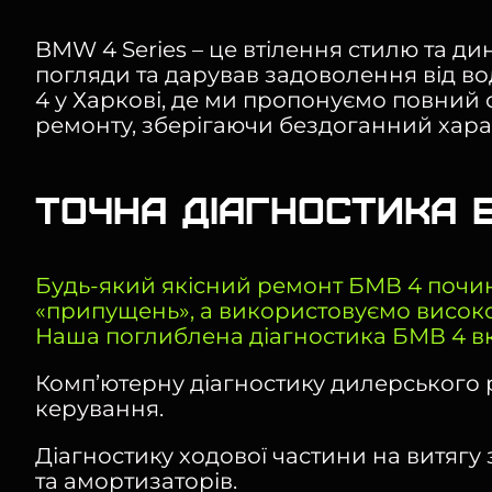
BMW 4 Series – це втілення стилю та д
погляди та дарував задоволення від во
4 у Харкові, де ми пропонуємо повний 
ремонту, зберігаючи бездоганний хара
Точна діагностика Б
Будь-який якісний ремонт БМВ 4 почи
«припущень», а використовуємо високо
Наша поглиблена діагностика БМВ 4 в
Комп’ютерну діагностику дилерського р
керування.
Діагностику ходової частини на витягу
та амортизаторів.