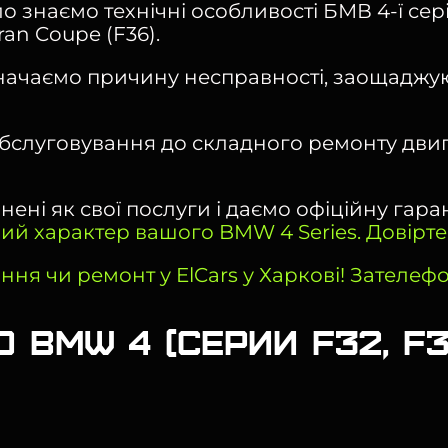
наємо технічні особливості БМВ 4-ї серії у 
an Coupe (F36).
начаємо причину несправності, заощаджую
обслуговування до складного ремонту двиг
ені як свої послуги і даємо офіційну гаран
ний характер вашого BMW 4 Series. Довірт
ння чи ремонт у ElCars у Харкові! Зателеф
 BMW 4 (серии F32, F3