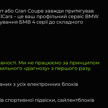
лет або Gran Coupe завжди притягував
 ElCars – це ваш профільний сервіс BMW
вування БМВ 4 серії до складного
авності. Ми не працюємо за принципом
льного «діагнозу» з першого разу.
аних з усіх електронних блоків
в спортивної підвіски, сайлентблоків