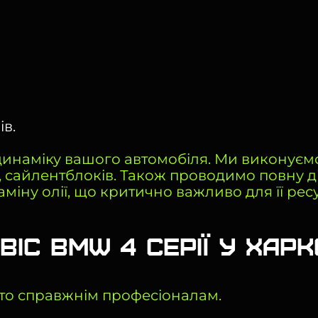
в.
динаміку вашого автомобіля. Ми виконуєм
в, сайлентблоків. Також проводимо повну д
іну олії, що критично важливо для її ресу
іс BMW 4 Серії у Харк
вто справжнім професіоналам.