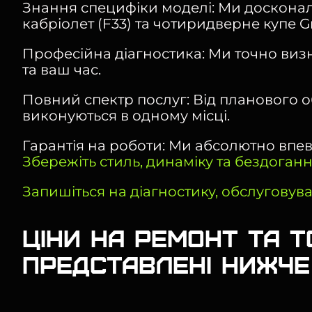
Знання специфіки моделі: Ми досконало з
кабріолет (F33) та чотиридверне купе Gr
Професійна діагностика: Ми точно виз
та ваш час.
Повний спектр послуг: Від планового 
виконуються в одному місці.
Гарантія на роботи: Ми абсолютно впевн
Збережіть стиль, динаміку та бездоган
Запишіться на діагностику, обслуговува
Ціни на ремонт та ТО
представлені нижче