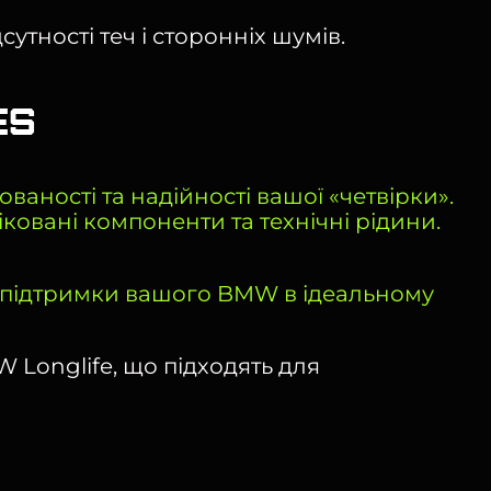
тності теч і сторонніх шумів.
es
аності та надійності вашої «четвірки».
овані компоненти та технічні рідини.
я підтримки вашого BMW в ідеальному
 Longlife, що підходять для