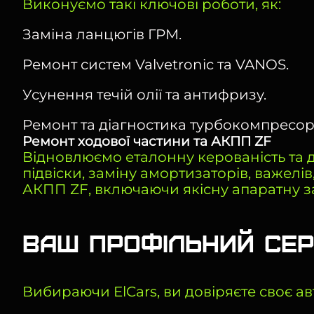
Виконуємо такі ключові роботи, як:
Заміна ланцюгів ГРМ.
Ремонт систем Valvetronic та VANOS.
Усунення течій олії та антифризу.
Ремонт та діагностика турбокомпресорі
Ремонт ходової частини та АКПП ZF
Відновлюємо еталонну керованість та 
підвіски, заміну амортизаторів, важелі
АКПП ZF, включаючи якісну апаратну зам
Ваш профільний серв
Вибираючи ElCars, ви довіряєте своє а