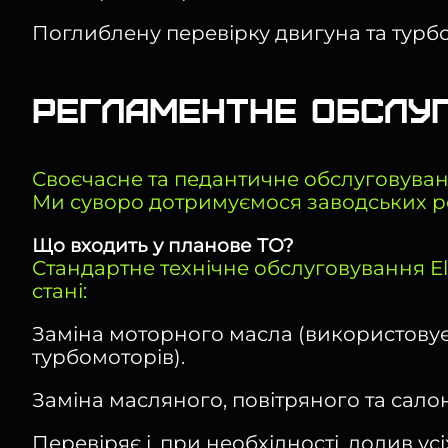
Поглиблену перевірку двигуна та турбок
Регламентне обслуг
Своєчасне та педантичне обслуговуванн
Ми суворо дотримуємося заводських ре
Що входить у планове ТО?
Стандартне технічне обслуговування E
стані:
Заміна моторного масла (використовуєм
турбомоторів).
Заміна масляного, повітряного та салон
Перевіряє і, при необхідності, долив усі