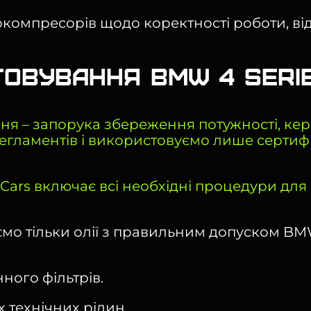
омпресорів щодо коректності роботи, відсу
овування BMW 4 Seri
я – запорука збереження потужності, керов
гламентів і використовуємо лише сертифік
lCars включає всі необхідні процедури дл
о тільки олії з правильним допуском BMW
ного фільтрів.
х технічних рідин.