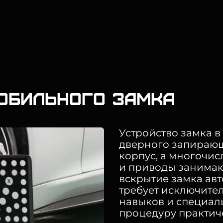
обильного замка
Устройство замка в
дверного запирающе
корпус, а многочи
и приводы занимаю
вскрытие замка ав
требует исключите
навыков и специал
процедуру практич