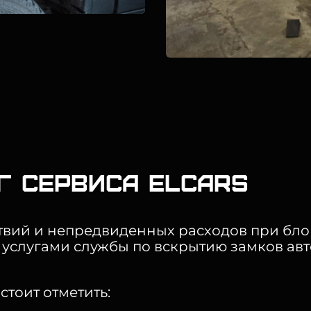
г сервиса Elcars
твий и непредвиденных расходов при бло
 услугами службы по вскрытию замков ав
тоит отметить: