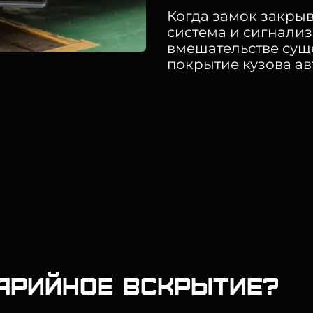
Когда замок закрыв
система и сигнали
вмешательстве суще
покрытие кузова авт
варийное вскрытие?