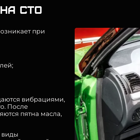
на СТО
озникает при
лей;
аются вибрациями,
о. После
яются пятна масла,
 виды