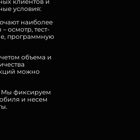
ных клиентов и
ные условия:
лючают наиболее
– осмотр, тест-
ие, программную
учетом объема и
ичества
акций можно
. Мы фиксируем
обиля и несем
ы.