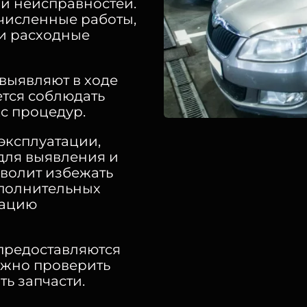
и неисправностей.
численные работы,
 и расходные
выявляют в ходе
тся соблюдать
с процедур.
эксплуатации,
для выявления и
зволит избежать
ополнительных
тацию
предоставляются
ожно проверить
ть запчасти.