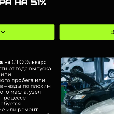
ра на 51%
В
 на СТО Элькарс
ти от года выпуска
 или
ого пробега или
в – езды по плохим
го масла, узел
 процессе
ребуется
ие или ремонт