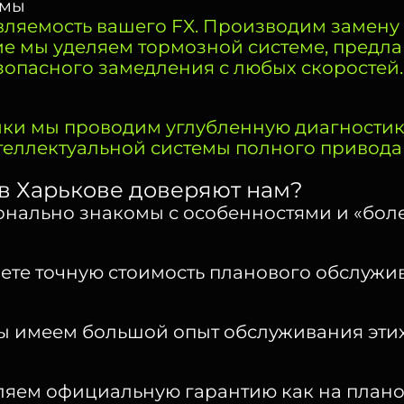
емы
ляемость вашего FX. Производим замену р
ие мы уделяем тормозной системе, предл
зопасного замедления с любых скоростей.
и мы проводим углубленную диагностику,
еллектуальной системы полного привода 
X в Харькове доверяют нам?
ально знакомы с особенностями и «болезн
аете точную стоимость планового обслужи
Мы имеем большой опыт обслуживания эти
яем официальную гарантию как на плановое