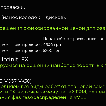
подвески.
износ колодок и дисков).
решения с фиксированной ценой для ра
Цена (работа + расходники), от
в, комплекс проверок
4500 грн
в, комплекс проверок
5200 грн
finiti FX
руемся на решении наиболее вероятных п
, VQ37, VK50)
олняем все виды работ: от плановой заме
ити FX, включая замену цепей ГРМ, реше
ения фаз газораспределения VVEL.