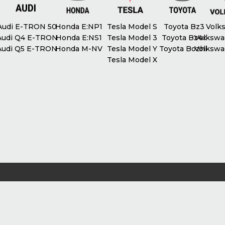
udi E-TRON 50
Honda E:NP1
Tesla Model S
Toyota Bz3
Volks
udi Q4 E-TRON
Honda E:NS1
Tesla Model 3
Toyota Bz4x
Volkswag
udi Q5 E-TRON
Honda M-NV
Tesla Model Y
Toyota Bozhi
Volkswag
Tesla Model X