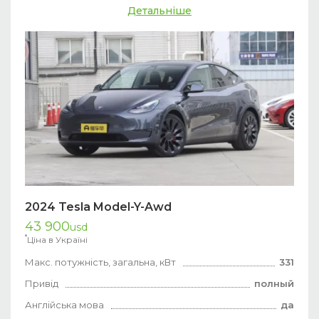
Детальніше
2024 Tesla Model-Y-Awd
43 900
usd
*
Ціна в Україні
Макс. потужність, загальна, кВт
331
Привід
полный
Англійська мова
да