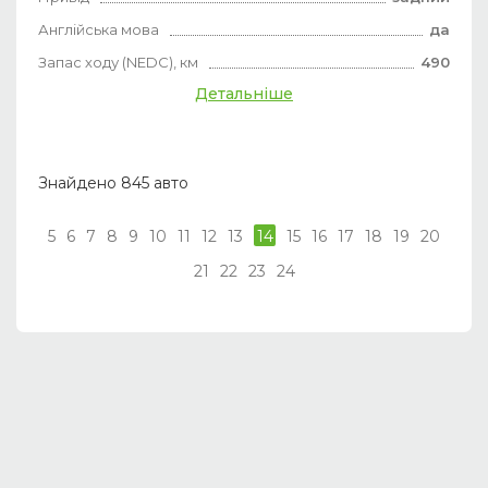
Англійська мова
да
Запас ходу (NEDC), км
490
Детальніше
Знайдено 845 авто
5
6
7
8
9
10
11
12
13
14
15
16
17
18
19
20
21
22
23
24