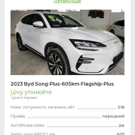
Детальніше
2023 Byd Song-Plus-605km-Flagship-Plus
Ціну утонюйте
*
Ціна в Україні
Макс. потужність, загальна, кВт
218
Привід
передний
Англійська мова
да
Запас ходу (NEDC), км
605