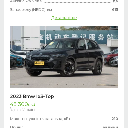
Англійська мова
да
Запас ходу (NEDC), км
615
Детальніше
2023 Bmw Ix3-Top
48 300
usd
*
Ціна в Україні
Макс. потужність, загальна, кВт
210
Привід
задний