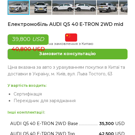
Електромобіль AUDI Q5 40 E-TRON 2WD mid
39,800
USD
на замовлення з Китаю
40,800 USD
Замовити консультацію
Ціна вказана за авто з урахуванням покупки в Китаї та
доставки в Україну, м. Київ, вул. Льва Тостого, 63
У вартість входить:
Сертифікація
Перехідник для заряджання
Інші комплектації:
AUDI Q5 40 E-TRON 2WD Base
35,300
USD
AUDI Q5 40 E-TRON 2WD Top
42,500
USD