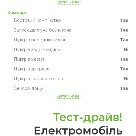
Детальніше
Запасне колесо
Ні
Комфорт:
Привід
Задній
Бортовий комп`ютер
Так
Запуск двигуна без ключа
Так
Підігрів передніх сидінь
Так
Підігрів задніх сидінь
Ні
Підігрів керма
Так
Підігрів дзеркал
Так
Підігрів лобового скла
Ні
Сенсор дощу
Так
Детальніше
Датчик світла
Так
Круїз контроль
Так
Тест-драйв!
Парктронік
Так
Електромобіль
Камера
Так