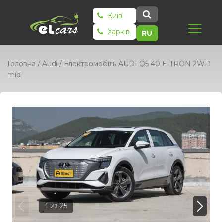
Київ
Харків
RU
Головна
/
Audi
/
Електромобіль AUDI Q5 40 E-TRON 2WD
mid