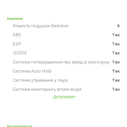
Рідке охолодження батареї
так
Пробіг
Немає даних
Безпека:
Кількість подушок безпеки
6
ABS
Так
ESP
Так
ISOFIX
Так
Система попередження про виїзд зі смуги руху
Так
Система Auto Hold
Так
Система утримання у смузі
Так
Система моніторингу втоми водія
Так
Детальніше
Система розпізнавання дорожніх знаків
Так
Активне гальмо
Так
TPMS
Так
Мультимедіа: