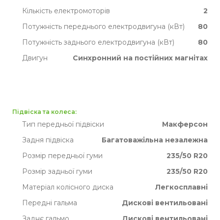
Кількість електромоторів
2
Потужність переднього електродвигуна (кВт)
80
Потужність заднього електродвигуна (кВт)
80
Двигун
Синхронний на постійних магнітах
Підвіска та колеса:
Тип передньої підвіски
Макферсон
Задня підвіска
Багатоважільна незалежна
Розмір передньої гуми
235/50 R20
Розмір задньої гуми
235/50 R20
Матеріал колісного диска
Легкосплавні
Передні гальма
Дискові вентильовані
Заднє гальмо
Дискові вентильовані