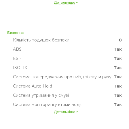
Детальніше
Висота, мм
1650
Ширина, мм
1860
Рідке охолодження батареї
так
Пробіг
Немає даних
Безпека:
Кількість подушок безпеки
8
ABS
Так
ESP
Так
ISOFIX
Так
Система попередження про виїзд зі смуги руху
Так
Система Auto Hold
Так
Система утримання у смузі
Так
Система моніторингу втоми водія
Так
Детальніше
Система розпізнавання дорожніх знаків
Так
Активне гальмо
Так