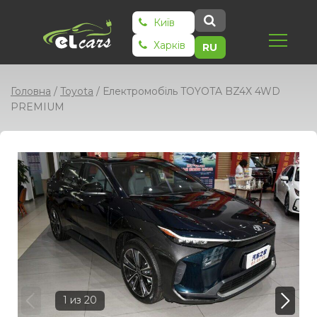
Київ
Харків
RU
Головна
/
Toyota
/
Електромобіль TOYOTA BZ4X 4WD
PREMIUM