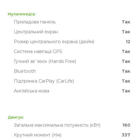
TPMS
Так
Мультимедіа:
Приладова панель
Так
Центральний екран
Так
Розмір центрального екрана (дюйм)
12
Система навігації GPS
Так
Гучний зв`язок (Hands Free)
Так
Bluetooth
Так
Підтримка CarPlay (CarLife)
Так
Англійська мова
Так
Двигун:
Загальна максимальна потужність (кВт)
160
Крутний момент (Нм)
337