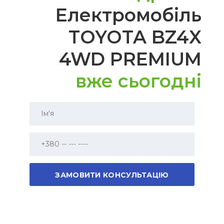
Електромобіль
Камера
Так
Джерело ближнього світла
LED
TOYOTA BZ4X
Джерело далекого світла
LED
4WD PREMIUM
Електропривод сидінь
Так
Шкіряне кермо
Так
вже сьогодні
Мультируль
Так
Електродзеркала
Так
Люк
Панорама, що відкривається
Автосвітло
Так
Підсвічування окружения
Так
Бездротове заряджання телефону
Так
Електропривод дверей багажника
Так
Оздоблення сидінь
шкіра
Пам`ять сидінь
Так