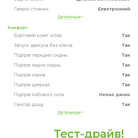
Гальмо стоянки
Електронний
Детальніше
Запасне колесо
Ні
Комфорт:
Привід
Повний
Бортовий комп`ютер
Так
Запуск двигуна без ключа
Так
Підігрів передніх сидінь
Так
Підігрів задніх сидінь
Так
Підігрів керма
Так
Підігрів дзеркал
Так
Підігрів лобового скла
Немає даних
Сенсор дощу
Так
Детальніше
Датчик світла
Так
Круїз контроль
Так
Тест-драйв!
Парктронік
Так