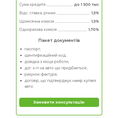
Сума кредитe
до 1 500 тыс
Вiдс. ставка, річних
1,5%
Щомісячна комісія
1,5%
Одноразова комісія
1,70%
Пакет документів
паспорт;
ідентифікаційний код;
довідка з місця роботи;
дог. к-п на авто що придбаеться;;
рахунок-фактура;
договір, що підтверджує намір купівлі
авто;
Замовити консультацію