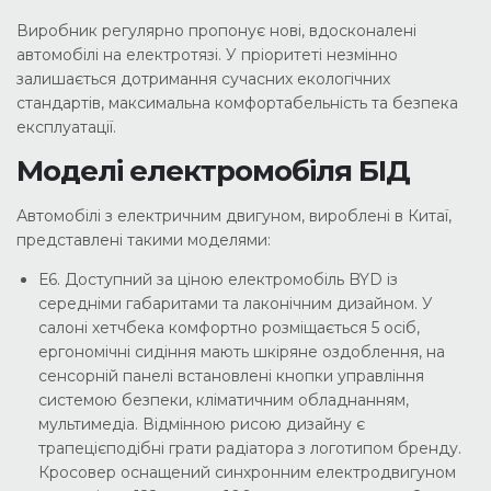
Виробник регулярно пропонує нові, вдосконалені
автомобілі на електротязі. У пріоритеті незмінно
залишається дотримання сучасних екологічних
стандартів, максимальна комфортабельність та безпека
експлуатації.
Моделі електромобіля БІД
Автомобілі з електричним двигуном, вироблені в Китаї,
представлені такими моделями:
Е6. Доступний за ціною електромобіль BYD із
середніми габаритами та лаконічним дизайном. У
салоні хетчбека комфортно розміщається 5 осіб,
ергономічні сидіння мають шкіряне оздоблення, на
сенсорній панелі встановлені кнопки управління
системою безпеки, кліматичним обладнанням,
мультимедіа. Відмінною рисою дизайну є
трапецієподібні грати радіатора з логотипом бренду.
Кросовер оснащений синхронним електродвигуном