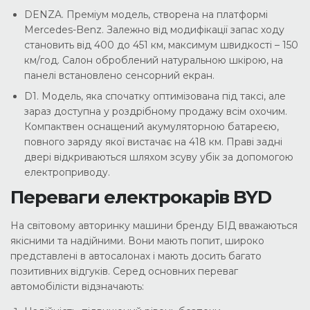
DENZA. Преміум модель, створена на платформі
Mercedes-Benz. Залежно від модифікації запас ходу
становить від 400 до 451 км, максимум швидкості – 150
км/год. Салон оброблений натуральною шкірою, на
панелі встановлено сенсорний екран.
D1. Модель, яка спочатку оптимізована під таксі, але
зараз доступна у роздрібному продажу всім охочим.
Компактвен оснащений акумуляторною батареєю,
повного заряду якої вистачає на 418 км. Праві задні
двері відкриваються шляхом зсуву убік за допомогою
електроприводу.
Переваги електрокарів BYD
На світовому авторинку машини бренду БІД вважаються
якісними та надійними. Вони мають попит, широко
представлені в автосалонах і мають досить багато
позитивних відгуків. Серед основних переваг
автомобілісти відзначають: