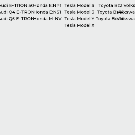
udi E-TRON 50
Honda E:NP1
Tesla Model S
Toyota Bz3
Volks
udi Q4 E-TRON
Honda E:NS1
Tesla Model 3
Toyota Bz4x
Volkswag
udi Q5 E-TRON
Honda M-NV
Tesla Model Y
Toyota Bozhi
Volkswag
Tesla Model X