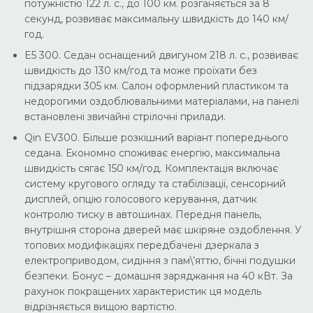
потужністю 122 л. с., до 100 км. розганяється за 8
секунд, розвиває максимальну швидкість до 140 км/
год.
E5 300. Седан оснащений двигуном 218 л. с., розвиває
швидкість до 130 км/год та може проїхати без
підзарядки 305 км. Салон оформлений пластиком та
недорогими оздоблювальними матеріалами, на панелі
встановлені звичайні стрілочні прилади.
Qin EV300. Більше розкішний варіант попереднього
седана. Економно споживає енергію, максимальна
швидкість сягає 150 км/год. Комплектація включає
систему кругового огляду та стабілізації, сенсорний
дисплей, опцію голосового керування, датчик
контролю тиску в автошинах. Передня панель,
внутрішня сторона дверей має шкіряне оздоблення. У
топових модифікаціях передбачені дзеркала з
електроприводом, сидіння з пам\’яттю, бічні подушки
безпеки. Бонус – домашня заряджання на 40 кВт. За
рахунок покращених характеристик ця модель
відрізняється вищою вартістю.