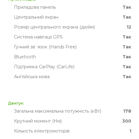
Приладова панель
Так
Центральний екран
Так
Розмір центрального екрана (дюйм)
12
Система навігації GPS
Так
Гучний зв`язок (Hands Free)
Так
Bluetooth
Так
Підтримка CarPlay (CarLife)
Так
Англійська мова
Так
Двигун:
Загальна максимальна потужність (кВт)
178
Крутний момент (Нм)
300
Кількість електромоторів
1