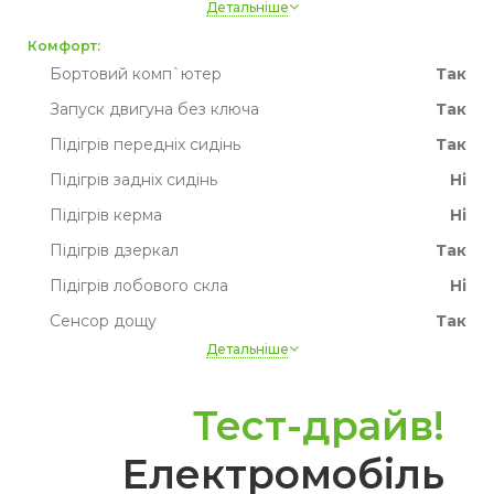
Детальніше
Запасне колесо
Ні
Комфорт:
Привід
Передній
Бортовий комп`ютер
Так
Запуск двигуна без ключа
Так
Підігрів передніх сидінь
Так
Підігрів задніх сидінь
Ні
Підігрів керма
Ні
Підігрів дзеркал
Так
Підігрів лобового скла
Ні
Сенсор дощу
Так
Детальніше
Датчик світла
Так
Круїз контроль
Так
Тест-драйв!
Парктронік
Так
Електромобіль
Камера
Так