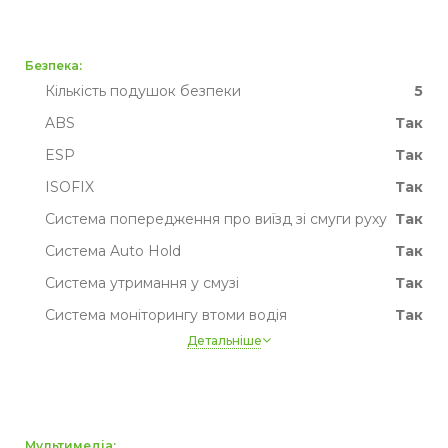
Рідке охолодження батареї
так
Пробіг
Немає даних
Безпека:
Кількість подушок безпеки
5
ABS
Так
ESP
Так
ISOFIX
Так
Система попередження про виїзд зі смуги руху
Так
Система Auto Hold
Так
Система утримання у смузі
Так
Система моніторингу втоми водія
Так
Детальніше
Система розпізнавання дорожніх знаків
Так
Активне гальмо
Так
TPMS
Так
Мультимедіа: