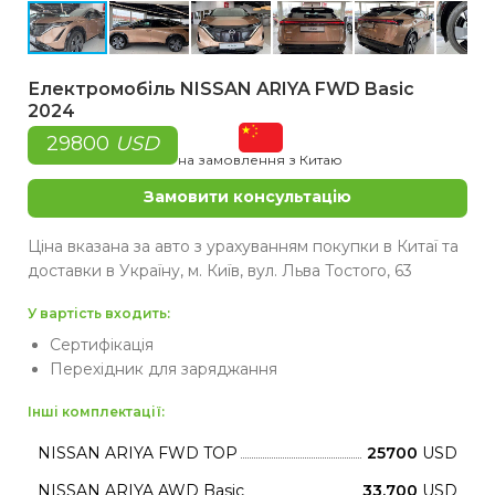
Електромобіль NISSAN ARIYA FWD Basic
2024
29800
USD
на замовлення з Китаю
Замовити консультацію
Ціна вказана за авто з урахуванням покупки в Китаї та
доставки в Україну, м. Київ, вул. Льва Тостого, 63
У вартість входить:
Сертифікація
Перехідник для заряджання
Інші комплектації:
NISSAN ARIYA FWD TOP
25700
USD
NISSAN ARIYA AWD Basic
33,700
USD