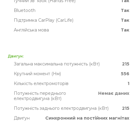
Гучний зв`язок (Hands Free)
Так
Bluetooth
Так
Підтримка CarPlay (CarLife)
Так
Англійська мова
Так
Двигун:
Загальна максимальна потужність (кВт)
215
Крутний момент (Нм)
556
Кількість електромоторів
1
Потужність переднього
Немає даних
електродвигуна (кВт)
Потужність заднього електродвигуна (кВт)
215
Двигун
Синхронний на постійних магнітах