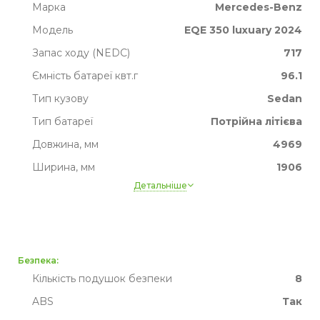
Марка
Mercedes-Benz
Модель
EQE 350 luxuary 2024
Запас ходу (NEDC)
717
Ємність батареї квт.г
96.1
Тип кузову
Sedan
Тип батареї
Потрійна літієва
Довжина, мм
4969
Ширина, мм
1906
Детальніше
Висота, мм
1514
Ширина, мм
1906
Рідке охолодження батареї
так
Пробіг
Немає даних
Безпека:
Кількість подушок безпеки
8
ABS
Так