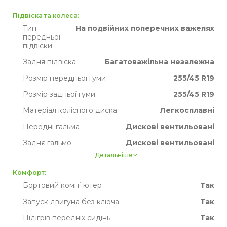
Підвіска та колеса:
Тип
На подвійних поперечних важелях
передньої
підвіски
Задня підвіска
Багатоважільна незалежна
Розмір передньої гуми
255/45 R19
Розмір задньої гуми
255/45 R19
Матеріал колісного диска
Легкосплавні
Передні гальма
Дискові вентильовані
Заднє гальмо
Дискові вентильовані
Детальніше
Гальмо стоянки
Електронний
Комфорт:
Запасне колесо
Ні
Бортовий комп`ютер
Так
Привід
Задній
Запуск двигуна без ключа
Так
Підігрів передніх сидінь
Так