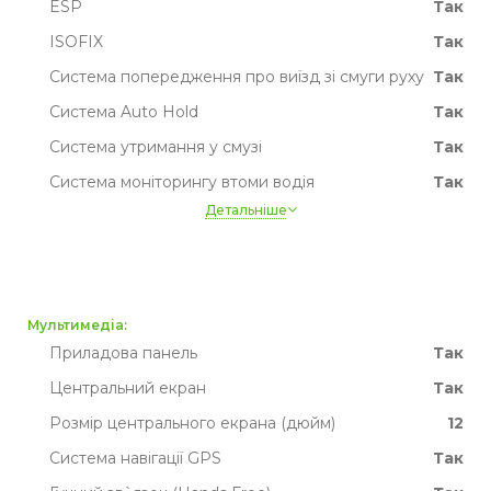
ESP
Так
ISOFIX
Так
Система попередження про виїзд зі смуги руху
Так
Система Auto Hold
Так
Система утримання у смузі
Так
Система моніторингу втоми водія
Так
Детальніше
Система розпізнавання дорожніх знаків
Так
Активне гальмо
Так
TPMS
Так
Мультимедіа:
Приладова панель
Так
Центральний екран
Так
Розмір центрального екрана (дюйм)
12
Система навігації GPS
Так