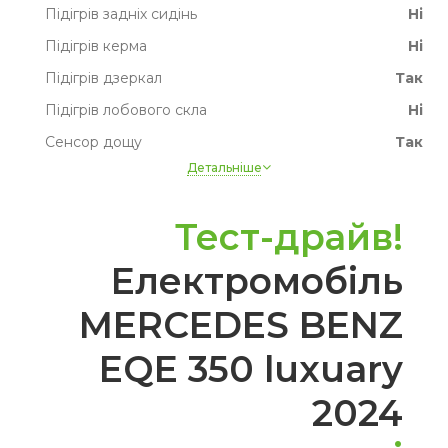
Підігрів задніх сидінь
Ні
Підігрів керма
Ні
Підігрів дзеркал
Так
Підігрів лобового скла
Ні
Сенсор дощу
Так
Детальніше
Датчик світла
Так
Круїз контроль
Так
Тест-драйв!
Парктронік
Так
Електромобіль
Камера
Так
Джерело ближнього світла
LED
MERCEDES BENZ
Джерело далекого світла
LED
EQE 350 luxuary
Електропривод сидінь
Так
Шкіряне кермо
Так
2024
Мультируль
Так