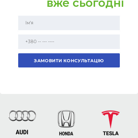
вже сьогодні
Електродзеркала
Так
Люк
Панорама, що відкривається
Автосвітло
Так
Підсвічування окружения
Так
Бездротове заряджання телефону
Так
Електропривод дверей багажника
Так
Оздоблення сидінь
Екошкіра
Пам`ять сидінь
Так
Доступ в салон без ключа
Так
Кондиціювання
Клімат контроль
Масаж сидінь
Ні