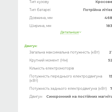
Тип кузову
Кросов
Тип батареї
Потрійна літіє
Довжина, мм
46
Ширина, мм
18
Детальніше
Висота, мм
17
Ширина, мм
18
Двигун:
Рідке охолодження батареї
т
Загальна максимальна потужність (кВт)
2
Пробіг
Немає дан
Крутний момент (Нм)
5
Кількість електромоторів
Потужність переднього електродвигуна
1
(кВт)
Потужність заднього електродвигуна (кВт)
Двигун
Синхронний на постійних магніт