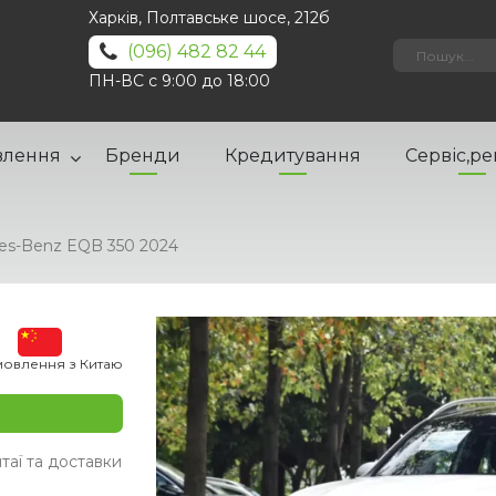
Харків, Полтавське шосе, 212б
(096) 482 82 44
ПН-ВС с 9:00 до 18:00
влення
Бренди
Кредитування
Сервіс,р
es-Benz EQB 350 2024
мовлення з Китаю
таї та доставки