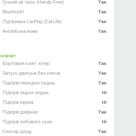
Гучний зв`язок (Hands Free)
Так
Bluetooth
Так
Підтримка CarPlay (CarLife)
Так
Англійська мова
Так
омфорт:
Бортовий комп`ютер
Так
Запуск двигуна без ключа
Так
Підігрів передніх сидінь
Так
Підігрів задніх сидінь
Ні
Підігрів керма
Ні
Підігрів дзеркал
Так
Підігрів лобового скла
Ні
Сенсор дощу
Так