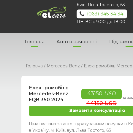
Київ, Льва Толстого, 63
(063) 345 34 34
ПН-ВС с 9:00 до 18:00
Головна
Авто в наявності
Під замо
Головна
/
Mercedes-Benz
/
Електромобіль Merced
Електромобіль
43150
USD
Mercedes-Benz
на за
EQB 350 2024
44150 USD
Замовити консультацію
Ціна вказана за авто з урахуванням покупки в Ки
в Україну, м. Київ, вул. Льва Тостого, 63