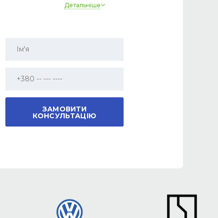
Детальніше
Датчик світла
Так
Круїз контроль
Так
Парктронік
Так
Камера
Так
Джерело ближнього світла
LED
Джерело далекого світла
LED
Електропривод сидінь
Так
Шкіряне кермо
Так
Мультируль
Так
Електродзеркала
Так
Люк
Панорама, що відкривається
Автосвітло
Так
Підсвічування окружения
Так
Бездротове заряджання телефону
Так