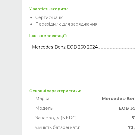
У вартість входить:
Сертифікація
Перехідник для заряджання
Інші комплектації:
Mercedes-Benz EQB 260 2024
Основні характеристики:
Марка
Mercedes-Be
Модель
EQB 3
Запас ходу (NEDC)
5
Ємність батареї квт.г
73,