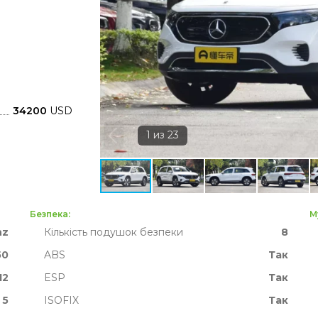
34200
USD
Безпека:
М
nz
Кількість подушок безпеки
8
50
ABS
Так
12
ESP
Так
 5
ISOFIX
Так