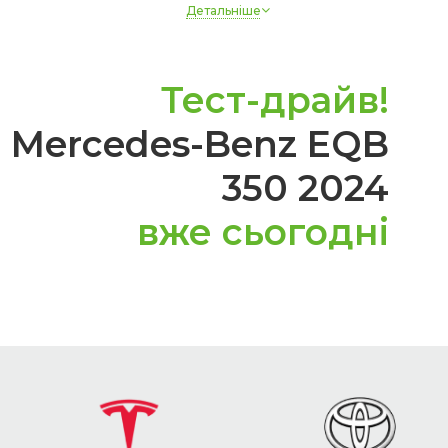
Детальніше
Запасне колесо
Ні
Привід
Повний
Тест-драйв!
 Mercedes-Benz EQB
350 2024
вже сьогодні