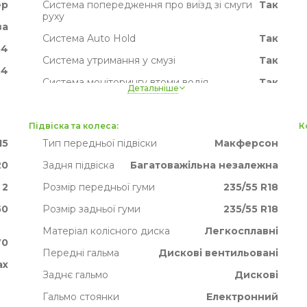
ер
Система попередження про виїзд зі смуги
Так
руху
ва
Система Auto Hold
Так
84
Система утримання у смузі
Так
34
Система моніторингу втоми водія
Так
Детальніше
06
Система розпізнавання дорожніх знаків
Ні
34
Активне гальмо
Так
Підвіска та колеса:
К
ак
15
Тип передньої підвіски
Макферсон
TPMS
Так
их
20
Задня підвіска
Багатоважільна незалежна
2
Розмір передньої гуми
235/55 R18
50
Розмір задньої гуми
235/55 R18
Матеріал колісного диска
Легкосплавні
70
Передні гальма
Дискові вентильовані
ах
Заднє гальмо
Дискові
Гальмо стоянки
Електронний