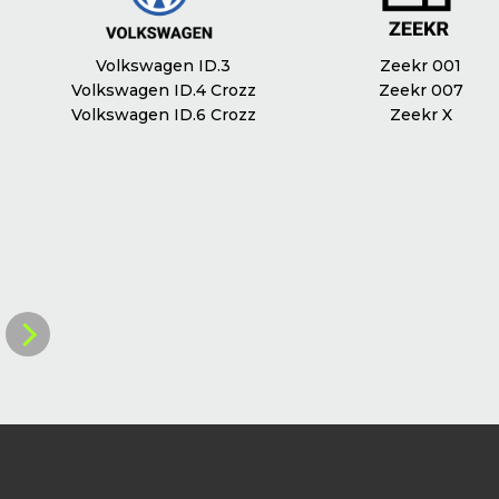
Електропривод дверей багажника
Так
Оздоблення сидінь
шкіра
Volkswagen ID.3
Zeekr 001
Пам`ять сидінь
Volkswagen ID.4 Crozz
Zeekr 007
Ні
Volkswagen ID.6 Crozz
Zeekr X
Доступ в салон без ключа
Так
Кондиціювання
Клімат контроль
Масаж сидінь
Ні