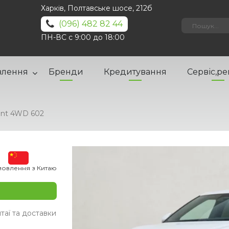
Харків, Полтавське шосе, 212б
(096) 482 82 44
ПН-ВС с 9:00 до 18:00
влення
Бренди
Кредитування
Сервіс,р
ent 4WD 602
мовлення з Китаю
таї та доставки