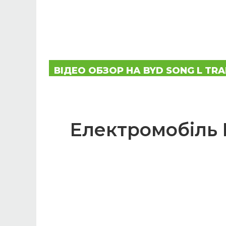
ВIДЕО ОБЗОР НА BYD SONG L TR
Електромобіль B