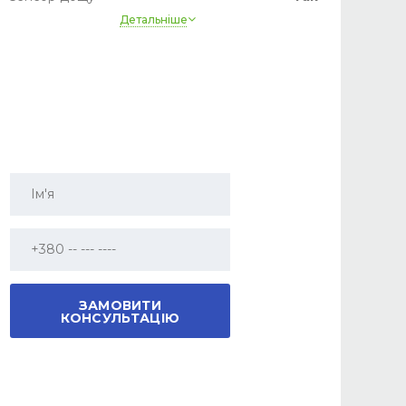
Детальніше
Датчик світла
Так
Круїз контроль
Так
Парктронік
Так
Камера
Так
Джерело ближнього світла
LED
Джерело далекого світла
LED
Електропривод сидінь
Так
Шкіряне кермо
Так
Мультируль
Так
Електродзеркала
Так
Люк
Панорама, що не відкривається
Автосвітло
Так
Підсвічування окружения
Так
Бездротове заряджання телефону
Так