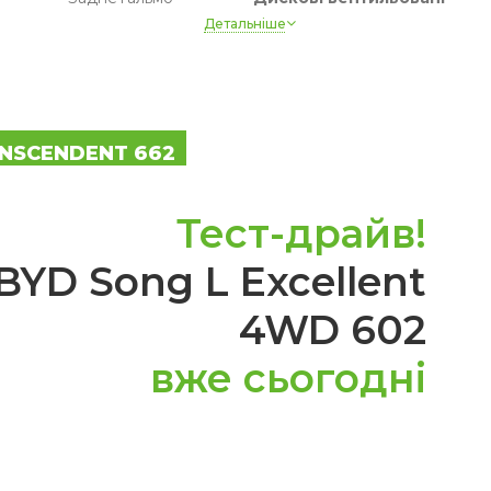
Детальніше
Гальмо стоянки
Електронний
Запасне колесо
Ні
Привід
Повний
ANSCENDENT 662
Тест-драйв!
YD Song L Excellent
4WD 602
вже сьогодні