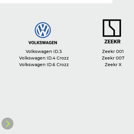
Електропривод дверей багажника
Так
Оздоблення сидінь
Шкіра наппа
Пам`ять сидінь
Так
Доступ в салон без ключа
Так
Кондиціювання
Клімат контроль
Volkswagen ID.3
Zeekr 001
Масаж сидінь
Так
Volkswagen ID.4 Crozz
Zeekr 007
Volkswagen ID.6 Crozz
Zeekr X