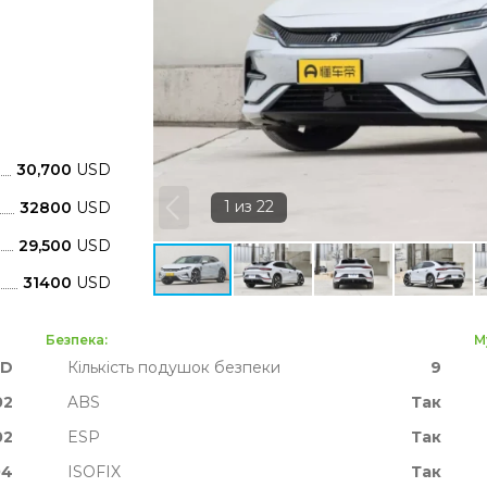
30,700
USD
32800
USD
29,500
USD
31400
USD
Безпека:
М
YD
Кількість подушок безпеки
9
02
ABS
Так
02
ESP
Так
04
ISOFIX
Так