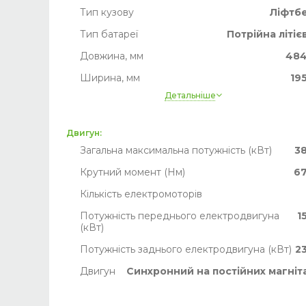
Тип кузову
Ліфтб
Тип батареї
Потрійна літіє
Довжина, мм
48
Ширина, мм
19
Детальніше
Висота, мм
15
Ширина, мм
19
Двигун:
Рідке охолодження батареї
т
Загальна максимальна потужність (кВт)
3
Пробіг
Немає дан
Крутний момент (Нм)
6
Кількість електромоторів
Потужність переднього електродвигуна
1
(кВт)
Потужність заднього електродвигуна (кВт)
2
Двигун
Синхронний на постійних магніт