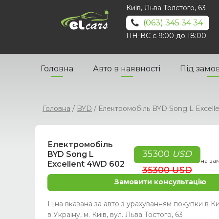
Київ, Льва Толстого, 63
(063) 345 34 34
ПН-ВС с 9:00 до 18:00
Головна
Авто в наявності
Під замо
Головна
/
BYD
/
Електромобіль BYD Song L Excell
Електромобіль
35300
USD
BYD Song L
на за
Excellent 4WD 602
35300 USD
Замовити консультацію
Ціна вказана за авто з урахуванням покупки в Ки
в Україну, м. Київ, вул. Льва Тостого, 63