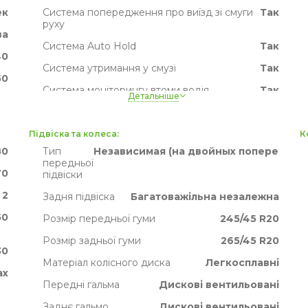
ек
Система попередження про виїзд зі смуги
Так
руху
ва
Система Auto Hold
Так
40
Система утримання у смузі
Так
50
Система моніторингу втоми водія
Так
Детальніше
60
Система розпізнавання дорожніх знаків
Так
50
Активне гальмо
Так
Підвіска та колеса:
К
ак
80
Тип
Независимая (на двойных поперечных 
TPMS
Так
передньої
их
70
підвіски
2
Задня підвіска
Багатоважільна незалежна
50
Розмір передньої гуми
245/45 R20
Розмір задньої гуми
265/45 R20
30
Матеріал колісного диска
Легкосплавні
ах
Передні гальма
Дискові вентильовані
Заднє гальмо
Дискові вентильовані