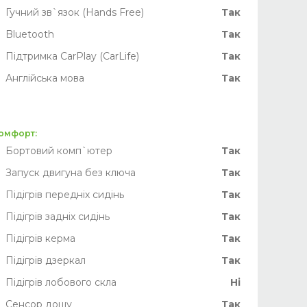
Гучний зв`язок (Hands Free)
Так
Bluetooth
Так
Підтримка CarPlay (CarLife)
Так
Англійська мова
Так
омфорт:
рычагах)
Бортовий комп`ютер
Так
Запуск двигуна без ключа
Так
Підігрів передніх сидінь
Так
Підігрів задніх сидінь
Так
Підігрів керма
Так
Підігрів дзеркал
Так
Підігрів лобового скла
Ні
Сенсор дощу
Так