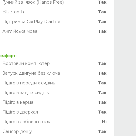
Гучний зв`язок (Hands Free)
Так
Bluetooth
Так
Підтримка CarPlay (CarLife)
Так
Англійська мова
Так
омфорт:
рычагах)
Бортовий комп`ютер
Так
Запуск двигуна без ключа
Так
Підігрів передніх сидінь
Так
Підігрів задніх сидінь
Так
Підігрів керма
Так
Підігрів дзеркал
Так
Підігрів лобового скла
Ні
Сенсор дощу
Так