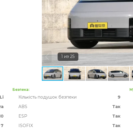
Безпека:
М
Li
Кількість подушок безпеки
9
ra
ABS
Так
10
ESP
Так
 7
ISOFIX
Так