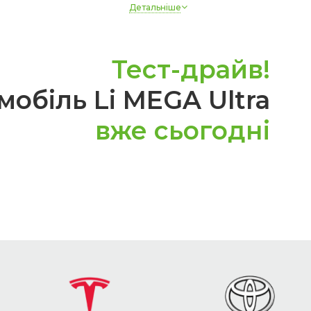
Детальніше
Гальмо стоянки
Електронний
Запасне колесо
Ні
Привід
Повний
Тест-драйв!
обіль Li MEGA Ultra
вже сьогодні