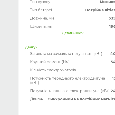
Тип кузову
Минив
Тип батареї
Потрійна літіє
Довжина, мм
53
Ширина, мм
19
Детальніше
Висота, мм
18
Ширина, мм
19
Двигун:
Рідке охолодження батареї
т
Загальна максимальна потужність (кВт)
4
Пробіг
Немає дан
Крутний момент (Нм)
5
Кількість електромоторів
Потужність переднього електродвигуна
1
(кВт)
Потужність заднього електродвигуна (кВт)
2
Двигун
Синхронний на постійних магніт