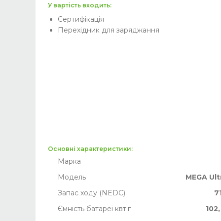
У вартість входить:
Сертифікація
Перехідник для заряджання
Основні характеристики:
Марка
Модель
MEGA Ult
Запас ходу (NEDC)
7
Ємність батареї квт.г
102,