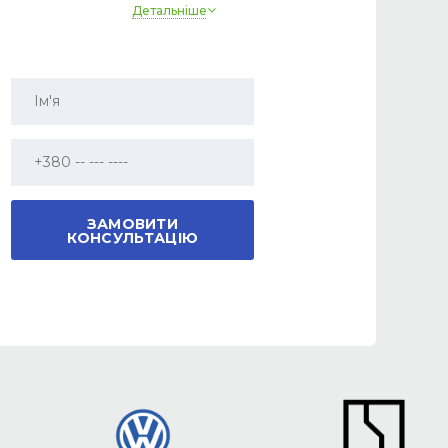
Детальніше
Датчик світла
Так
Круїз контроль
Так
Парктронік
Так
Камера
Так
Джерело ближнього світла
LED
Джерело далекого світла
LED
Електропривод сидінь
Так
Шкіряне кермо
Так
Мультируль
Так
Електродзеркала
Так
Люк
Панорама, що не відкривається
Автосвітло
Так
Підсвічування окружения
Так
Бездротове заряджання телефону
Так