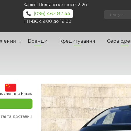
Харків, Полтавське шосе, 212б
(096) 482 82 44
ПН-ВС с 9:00 до 18:00
влення
Бренди
Кредитування
Сервіс,р
мовлення з Китаю
таї та доставки