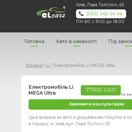
Київ, Льва Толстого, 63
(063) 345 34 34
ПН-ВС с 9:00 до 18:00
Головна
Авто в наявності
Під замо
Головна
/
Li
/
Електромобіль Li MEGA Ultra
Електромобіль Li
77500
USD
MEGA Ultra
на за
Замовити консультацію
Ціна вказана за авто з урахуванням покупки в Ки
в Україну, м. Київ, вул. Льва Тостого, 63