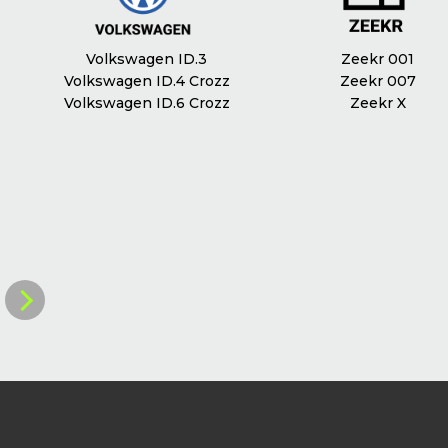
Електропривод дверей багажника
Так
Оздоблення сидінь
Шкіра наппа
Volkswagen ID.3
Zeekr 001
Пам`ять сидінь
Volkswagen ID.4 Crozz
Так
Zeekr 007
Volkswagen ID.6 Crozz
Zeekr X
Доступ в салон без ключа
Так
Кондиціювання
Клімат контроль
Масаж сидінь
Так