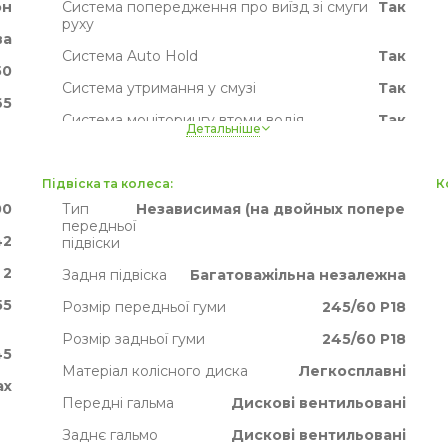
эн
Система попередження про виїзд зі смуги
Так
руху
ва
Система Auto Hold
Так
50
Система утримання у смузі
Так
65
Система моніторингу втоми водія
Так
Детальніше
50
Система розпізнавання дорожніх знаків
Так
65
Активне гальмо
Так
Підвіска та колеса:
К
ак
00
Тип
Независимая (на двойных поперечных 
TPMS
Так
передньої
их
42
підвіски
2
Задня підвіска
Багатоважільна незалежна
55
Розмір передньої гуми
245/60 Р18
Розмір задньої гуми
245/60 Р18
45
Матеріал колісного диска
Легкосплавні
ах
Передні гальма
Дискові вентильовані
Заднє гальмо
Дискові вентильовані