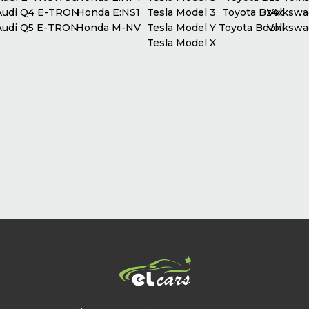
udi Q4 E-TRON
Honda E:NS1
Tesla Model 3
Toyota Bz4x
Volkswag
udi Q5 E-TRON
Honda M-NV
Tesla Model Y
Toyota Bozhi
Volkswag
Tesla Model X