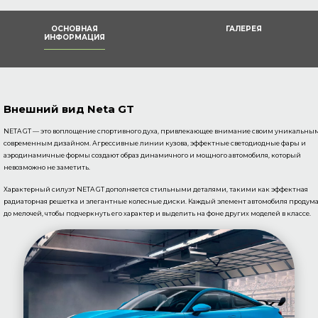
ОСНОВНАЯ
ГАЛЕРЕЯ
ИНФОРМАЦИЯ
Внешний вид Neta GT
NETA GT — это воплощение спортивного духа, привлекающее внимание своим уникальны
современным дизайном. Агрессивные линии кузова, эффектные светодиодные фары и
аэродинамичные формы создают образ динамичного и мощного автомобиля, который
невозможно не заметить.
Характерный силуэт NETA GT дополняется стильными деталями, такими как эффектная
радиаторная решетка и элегантные колесные диски. Каждый элемент автомобиля продум
до мелочей, чтобы подчеркнуть его характер и выделить на фоне других моделей в классе.