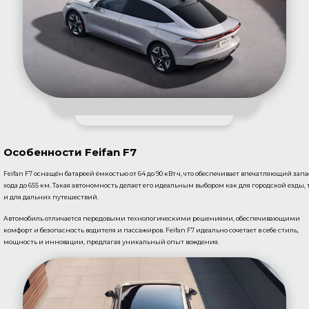
Особенности Feifan F7
Feifan F7 оснащён батареей ёмкостью от 64 до 90 кВт·ч, что обеспечивает впечатляющий запа
хода до 655 км. Такая автономность делает его идеальным выбором как для городской езды, 
и для дальних путешествий.
Автомобиль отличается передовыми технологическими решениями, обеспечивающими
комфорт и безопасность водителя и пассажиров. Feifan F7 идеально сочетает в себе стиль,
мощность и инновации, предлагая уникальный опыт вождения.