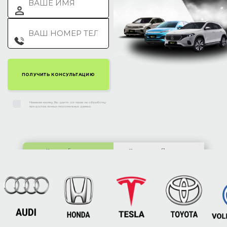
Нажимая кнопку, Вы даете согласие на обработку
предоставленных персональных данных.
Киев:
ул. Гетьмана
Харьков:
ул. Полтавское
Скоропадского, 63
шоссе, 212Б