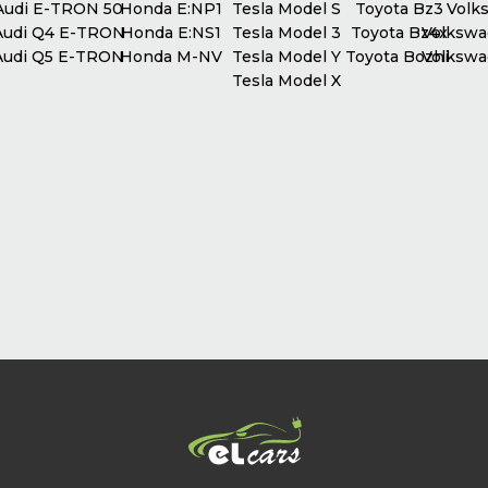
udi E-TRON 50
Honda E:NP1
Tesla Model S
Toyota Bz3
Volks
udi Q4 E-TRON
Honda E:NS1
Tesla Model 3
Toyota Bz4x
Volkswag
udi Q5 E-TRON
Honda M-NV
Tesla Model Y
Toyota Bozhi
Volkswag
Tesla Model X