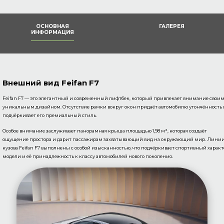
ОСНОВНАЯ
ГАЛЕРЕЯ
ИНФОРМАЦИЯ
Внешний вид Feifan F7
Feifan F7 — это элегантный и современный лифтбек, который привлекает внимание свои
уникальным дизайном. Отсутствие рамки вокруг окон придаёт автомобилю утончённость 
подчёркивает его премиальный стиль.
Особое внимание заслуживает панорамная крыша площадью 1,98 м², которая создаёт
ощущение простора и дарит пассажирам захватывающий вид на окружающий мир. Лини
кузова Feifan F7 выполнены с особой изысканностью, что подчёркивает спортивный характ
модели и её принадлежность к классу автомобилей нового поколения.