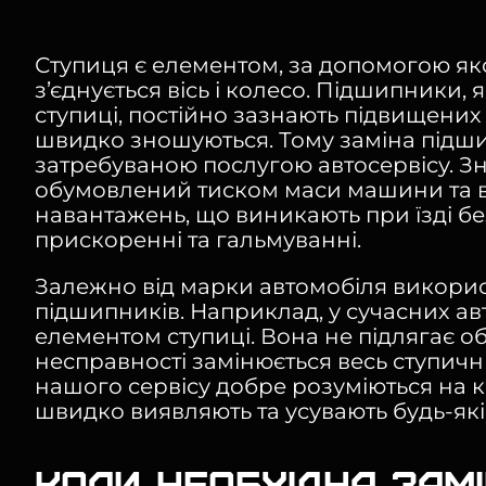
Ступиця є елементом, за допомогою я
з’єднується вісь і колесо. Підшипники, 
ступиці, постійно зазнають підвищених
швидко зношуються. Тому заміна підши
затребуваною послугою автосервісу. Зно
обумовлений тиском маси машини та 
навантажень, що виникають при їзді б
прискоренні та гальмуванні.
Залежно від марки автомобіля викорис
підшипників. Наприклад, у сучасних авт
елементом ступиці. Вона не підлягає о
несправності замінюється весь ступичн
нашого сервісу добре розуміються на ко
швидко виявляють та усувають будь-як
Коли необхідна зам