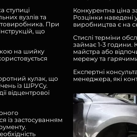
а ступиці
Конкурентна ціна з
ьних вузлів та
Розцінки наведені 
втовиробника. При
виробництва є на ск
інструкцій, що
Стислі терміни обс
займає 1-3 години. 
жкою на шийку
майстра або відпоч
користовується
мережу та гарячим
Експертні консульта
оротний кулак, що
менеджера, які ко
чень із ШРУСу.
дії відцентрової
орного
я із застосуванням
рументу.
еобхідність