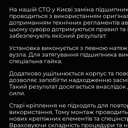
На нашій СТО у Києві заміна підшипник
проводиться з використанням оригінал
дотриманням технічних регламентів а
цьому суворо дотримуються правил та 
забезпечують якісний результат:
Установка виконується з певною натя
вузла. Для затягування підшипника ви
спеціальна гайка.
Додатково ущільнюється корпус та пов
дозволяє запобігти надходженню засмі
Такий результат досягається внаслідок 
сили.
Старі кріплення не підходять для повт
використання. Тому монтаж проводитьс
нових крепіжних елементів та спецінст
Враховуючи складність процедури та н