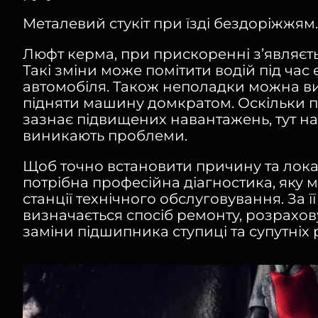
Металевий стукіт при їзді бездоріжжям.
Люфт керма, при прискоренні з’являєть
Такі зміни може помітити водій під час 
автомобіля. Також неполадки можна в
підняти машину домкратом. Оскільки п
зазнає підвищених навантажень, тут н
виникають проблеми.
Щоб точно встановити причину та лока
потрібна професійна діагностика, яку
станції технічного обслуговування. За ї
визначається спосіб ремонту, розрахову
заміни підшипника ступиці та супутніх р