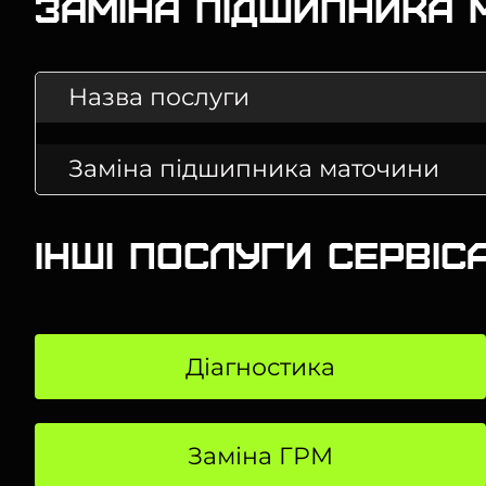
Заміна підшипника 
Назва послуги
Заміна підшипника маточини
Інші послуги сервіс
Діагностика
Заміна ГРМ