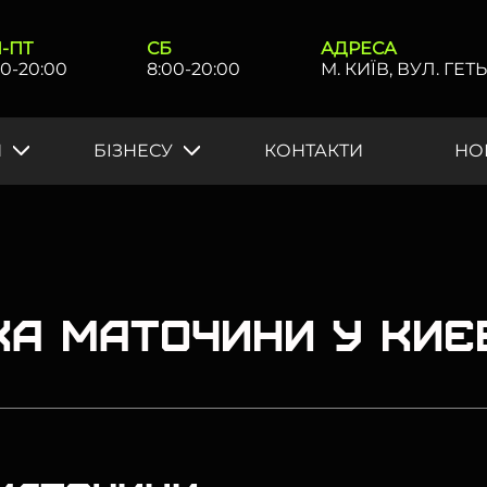
-ПТ
СБ
АДРЕСА
00-20:00
8:00-20:00
М. КИЇВ, ВУЛ. Г
И
БIЗНЕСУ
КОНТАКТИ
НО
ка маточини у Киє