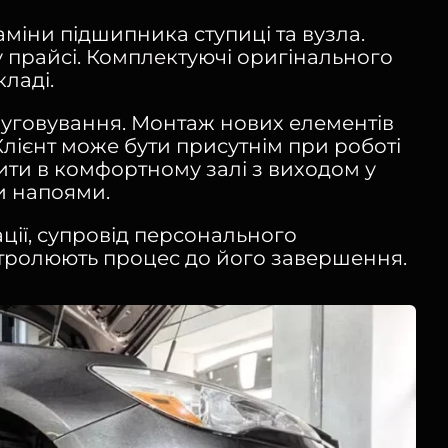
аміни підшипника ступиці та вузла.
у прайсі. Комплектуючі оригінального
ладі.
луговування. Монтаж нових елементів
Клієнт може бути присутнім при роботі
ити в комфортному залі з виходом у
и напоями.
ції, супровід персонального
нтролюють процес до його завершення.