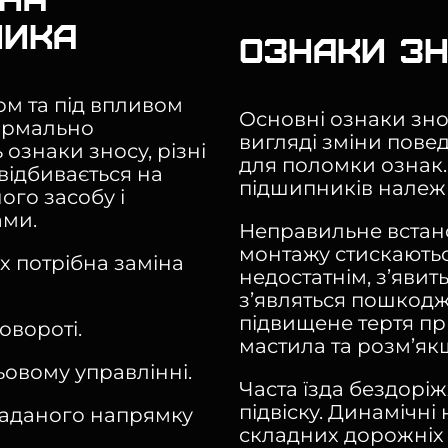
ника
Ознаки зн
ом та під впливом
Основні ознаки зно
ормально
вигляді зміни повед
 ознаки зносу, різні
для поломки ознак
відбивається на
підшипників належ
ого засобу і
ами.
Неправильне встано
монтажу стискаютьс
х потрібна заміна
недостатнім, з’явить
з’являться пошкодж
підвищене тертя пр
овороті.
мастила та розм’як
ьовому управлінні.
Часта їзда бездорі
підвіску. Динамічні
заданого напрямку
складних дорожніх 