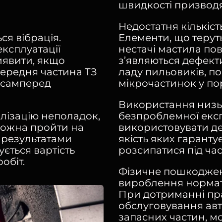
швидкості призводя
Недостатня кількіст
Елементи, що терут
ся вібрація.
нестачі мастила по
експлуатації
з’являються дефект
иявити, якщо
ладу пильовиків, п
ередня частина ТЗ
мікрочастинок у по
асамперед
Використання низь
безпроблемної експ
лізацію неполадок,
використовувати де
 можна пройти на
якість яких гарант
ї результатами
розсипатися під час
ється вартість
обіт.
Фізичне пошкодженн
вироблення нормат
При дотриманні пра
обслуговування авт
запасних частин, м