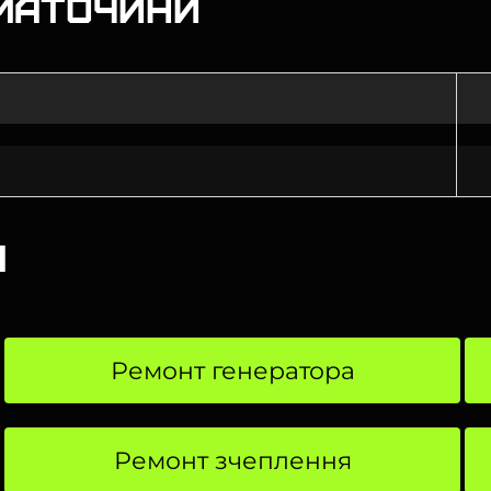
маточини
а
Ремонт генератора
Ремонт зчеплення