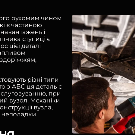
кого рухомим чином
які є частиною
 навантажень і
пника ступиці є
с цієї деталі
впливом
ездоріжжям,
товують різні типи
о з АБС ця деталь є
бслуговуванню, при
ий вузол. Механіки
нструкції вузла,
і неполадки.
іна