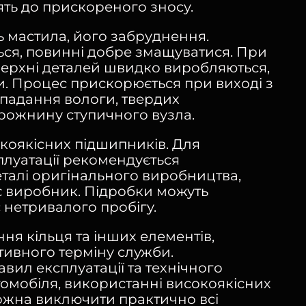
ть до прискореного зносу.
ь мастила, його забруднення.
ься, повинні добре змащуватися. При
верхні деталей швидко виробляються,
и. Процес прискорюється при виході з
опадання вологи, твердих
рожнину ступичного вузла.
коякісних підшипників. Для
луатації рекомендується
талі оригінального виробництва,
ує виробник. Підробки можуть
 нетривалого пробігу.
я кільця та інших елементів,
ивного терміну служби.
вил експлуатації та технічного
омобіля, використанні високоякісних
ожна виключити практично всі