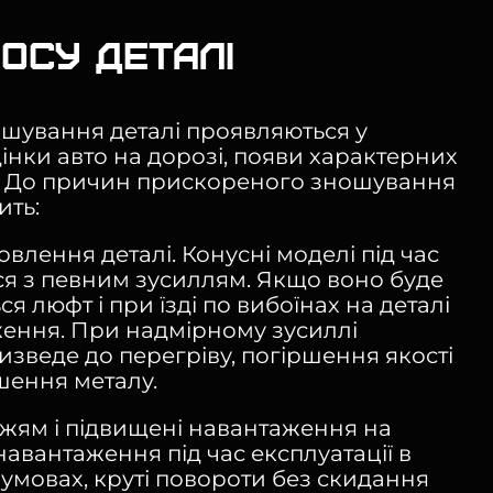
осу деталі
шування деталі проявляються у
інки авто на дорозі, появи характерних
. До причин прискореного зношування
ить:
влення деталі. Конусні моделі під час
я з певним зусиллям. Якщо воно буде
ся люфт і при їзді по вибоїнах на деталі
ення. При надмірному зусиллі
изведе до перегріву, погіршення якості
шення металу.
жжям і підвищені навантаження на
 навантаження під час експлуатації в
умовах, круті повороти без скидання