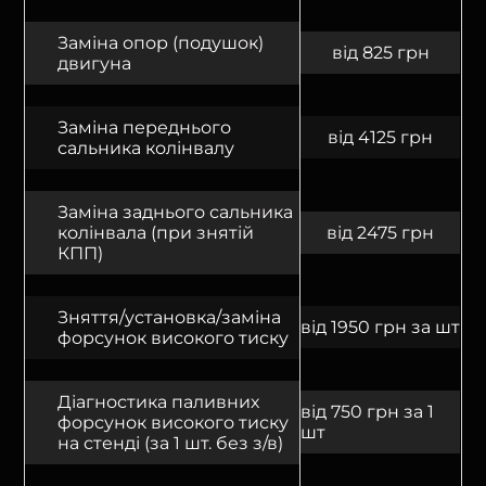
Заміна опор (подушок)
від 825 грн
двигуна
Заміна переднього
від 4125 грн
сальника колінвалу
Заміна заднього сальника
колінвала (при знятій
від 2475 грн
КПП)
Зняття/установка/заміна
від 1950 грн за шт
форсунок високого тиску
Діагностика паливних
від 750 грн за 1
форсунок високого тиску
шт
на стенді (за 1 шт. без з/в)