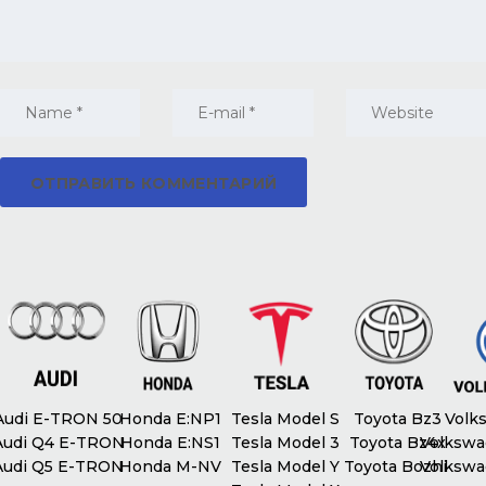
udi E-TRON 50
Honda E:NP1
Tesla Model S
Toyota Bz3
Volks
udi Q4 E-TRON
Honda E:NS1
Tesla Model 3
Toyota Bz4x
Volkswag
udi Q5 E-TRON
Honda M-NV
Tesla Model Y
Toyota Bozhi
Volkswag