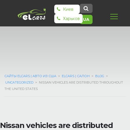
Киев
Харьков
UA
САЙТЫ ELCARS | АВТО ИЗ США
>
ELCARS | САЛОН
>
BLOG
>
UNCATEGORIZED
>
NISSAN VEHICLES ARE DISTRIBUTED THROUGHOUT
THE UNITED STATES
Nissan vehicles are distributed