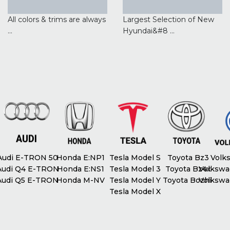
All colors & trims are always
Largest Selection of New
...
Hyundai&#8 ...
udi E-TRON 50
Honda E:NP1
Tesla Model S
Toyota Bz3
Volks
udi Q4 E-TRON
Honda E:NS1
Tesla Model 3
Toyota Bz4x
Volkswag
udi Q5 E-TRON
Honda M-NV
Tesla Model Y
Toyota Bozhi
Volkswag
Tesla Model X