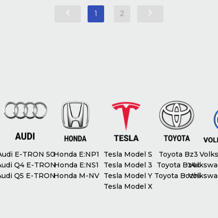
1
2
udi E-TRON 50
Honda E:NP1
Tesla Model S
Toyota Bz3
Volks
udi Q4 E-TRON
Honda E:NS1
Tesla Model 3
Toyota Bz4x
Volkswag
udi Q5 E-TRON
Honda M-NV
Tesla Model Y
Toyota Bozhi
Volkswag
Tesla Model X