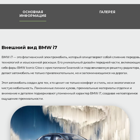
ОСНОВНАЯ
ГАЛЕРЕЯ
ИНФОРМАЦИЯ
Внешний вид BMW i7
BMW i7 — это флагманский электромобиль, который олицетворяет собой слияние передов
технологий и изысканной роскоши. Его уникальный дизайн передней части, включающи
себя фары BMW Iconic Glow с кристаллами Swarovski и подсвечиваемую решетку радиатора,
делает автомобиль не только привлекательным, но и запоминающимся на дорогах.
Этот автомобиль создан для тех, кто ценит не только комфорт и стиль, но и экологически
чистую мобильность. Лаконичные линии кузова, премиальные материалы отделки и
внимание к деталям подчеркивают утонченный характер BMW i7, создавая неповторимое
ощущение премиальности.