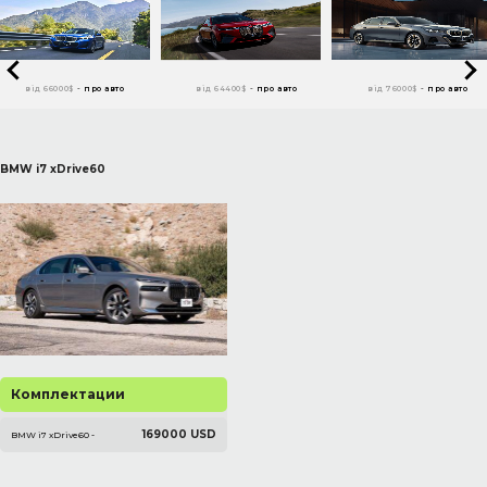
від 66000$
-
про авто
від 64400$
-
про авто
від 76000$
-
про авто
BMW i7 xDrive60
Комплектации
169000 USD
BMW i7 xDrive60 -