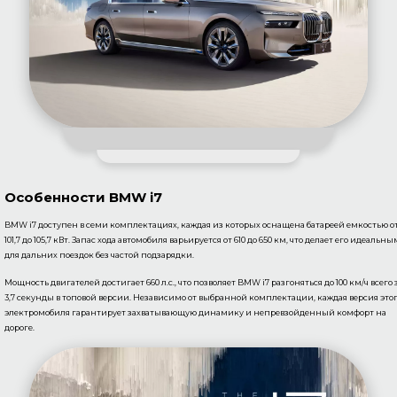
Особенности BMW i7
BMW i7 доступен в семи комплектациях, каждая из которых оснащена батареей емкостью о
101,7 до 105,7 кВт. Запас хода автомобиля варьируется от 610 до 650 км, что делает его идеальны
для дальних поездок без частой подзарядки.
Мощность двигателей достигает 660 л.с., что позволяет BMW i7 разгоняться до 100 км/ч всего 
3,7 секунды в топовой версии. Независимо от выбранной комплектации, каждая версия это
электромобиля гарантирует захватывающую динамику и непревзойденный комфорт на
дороге.