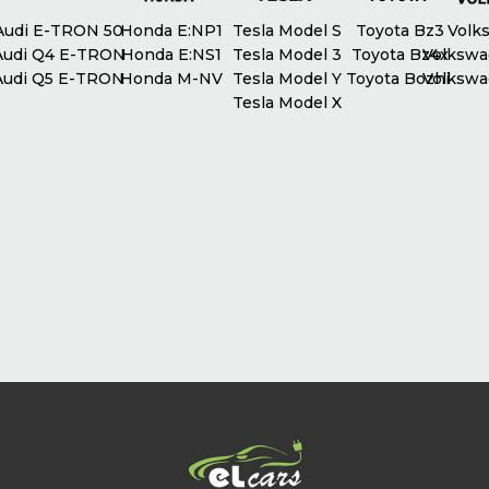
udi E-TRON 50
Honda E:NP1
Tesla Model S
Toyota Bz3
Volks
udi Q4 E-TRON
Honda E:NS1
Tesla Model 3
Toyota Bz4x
Volkswag
udi Q5 E-TRON
Honda M-NV
Tesla Model Y
Toyota Bozhi
Volkswag
Tesla Model X