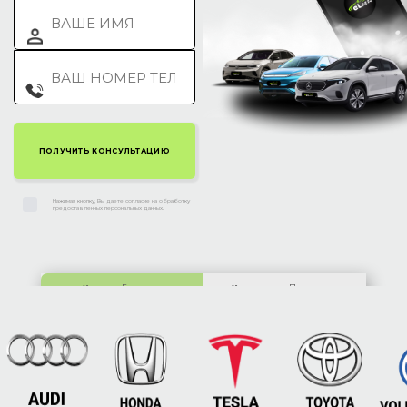
Нажимая кнопку, Вы даете согласие на обработку
предоставленных персональных данных.
Киев:
ул. Гетьмана
Харьков:
ул. Полтавское
Скоропадского, 63
шоссе, 212Б