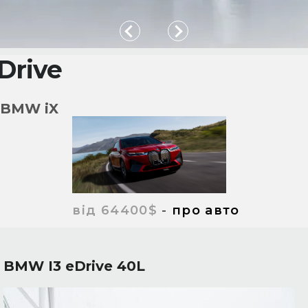
Drive
BMW iX
від 64400$
-
про авто
BMW I3 eDrive 40L