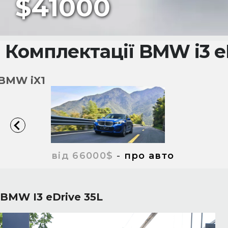
$41000
Комплектації BMW i3 e
BMW iX1
від 66000$
-
про авто
BMW I3 eDrive 35L