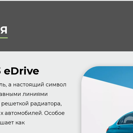
Я
 eDrive
иль, а настоящий символ
лавными линиями
 решеткой радиатора,
х автомобилей. Особое
шает как