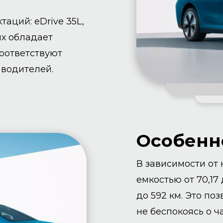
аций: eDrive 35L,
них обладает
оответствуют
водителей.
Особенно
В зависимости от
емкостью от 70,17 
до 592 км. Это по
не беспокоясь о 