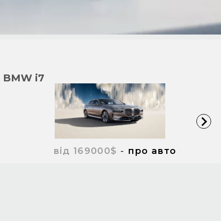
BMW i7
від 169000$
-
про авто