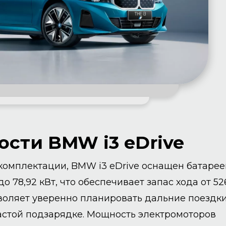
сти BMW i3 eDrive
 комплектации, BMW i3 eDrive оснащен батарее
до 78,92 кВт, что обеспечивает запас хода от 52
зволяет уверенно планировать дальние поездки
частой подзарядке. Мощность электромоторов