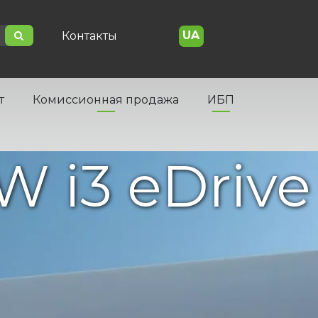
UA
Контакты
т
Комиссионная продажа
ИБП
 i3 eDrive