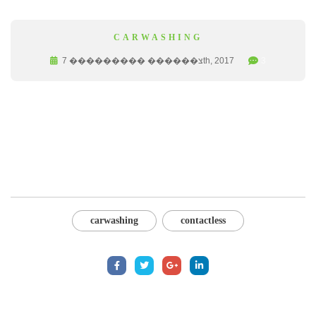
CARWASHING
צ������ ��������� 7th, 2017
3
Morbi volutpat nisi a ligula vestibulum placerat.
Suspendisse venenatis pulvinar nibh sed convallis. Cras
elementum nunc a purus sodales tincidunt.
carwashing
contactless