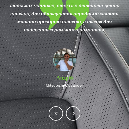
сподобалося все - сервіс, майстерність,
швидкість. В процесі надсилали фото та
відео. Залишився вкрай задоволений. Повезу
другу машину і буду радити. Спасибі!
Віктор
BMW X1