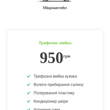
Мікроавтобус
Трифазна мийка
950
грн
Трифазна мийка кузова
Вологе прибирання салону
Полірування пластику
Кондиціонер шкіри
Чорніння гуми