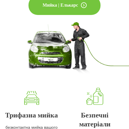
Мийка | Елькарс
Трифазна мийка
Безпечні
матеріали
безконтактна мийка вашого