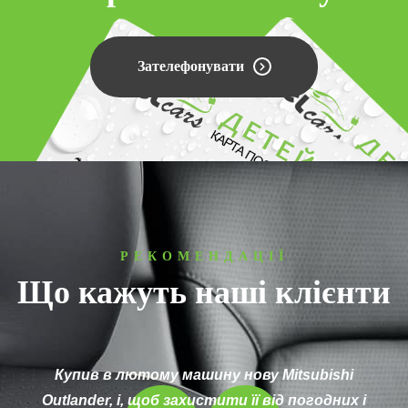
Зателефонувати
РЕКОМЕНДАЦІЇ
Що кажуть наші клієнти
Залишав хлопцям BMW X1 на кераміку і рідке
скло. Шукав хорошу контору довго, тут