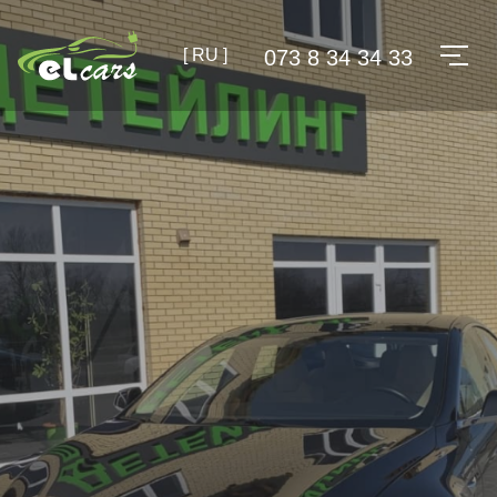
[ RU ]
073 8 34 34 33
ДЕТЕЙЛIНГ
Додай свого автомобіля
первісний стан
Професійна
хімчистка
полірування
і
догляд
за
автомобілем
Записатися