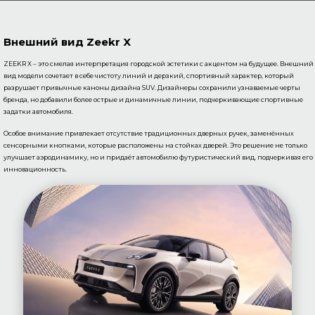
Внешний вид Zeekr X
ZEEKR X – это смелая интерпретация городской эстетики с акцентом на будущее. Внешний
вид модели сочетает в себе чистоту линий и дерзкий, спортивный характер, который
разрушает привычные каноны дизайна SUV. Дизайнеры сохранили узнаваемые черты
бренда, но добавили более острые и динамичные линии, подчеркивающие спортивные
задатки автомобиля.
Особое внимание привлекает отсутствие традиционных дверных ручек, заменённых
сенсорными кнопками, которые расположены на стойках дверей. Это решение не только
улучшает аэродинамику, но и придаёт автомобилю футуристический вид, подчеркивая его
инновационность.