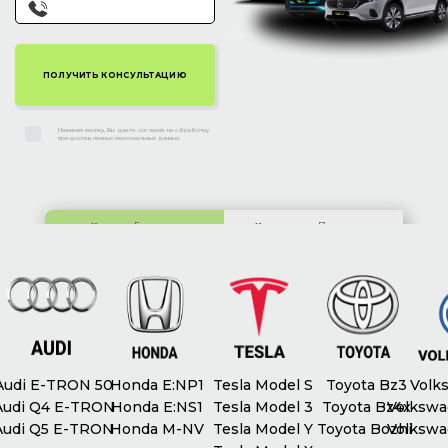
Нажимая кнопку, Вы даете согласие на обработку
предоставленных персональных данных.
Киев:
ул. Гетьмана
Харьков:
ул. Полтавское
Скоропадского, 63
шоссе, 212Б
udi E-TRON 50
Honda E:NP1
Tesla Model S
Toyota Bz3
Volks
udi Q4 E-TRON
Honda E:NS1
Tesla Model 3
Toyota Bz4x
Volkswag
udi Q5 E-TRON
Honda M-NV
Tesla Model Y
Toyota Bozhi
Volkswag