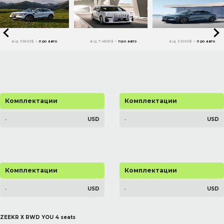
від 35600$
-
про авто
від 74800$
-
про авто
від 32000$
-
про авто
Комплектации
Комплектации
USD
USD
-
-
Комплектации
Комплектации
USD
USD
-
-
ZEEKR X RWD YOU 4 seats