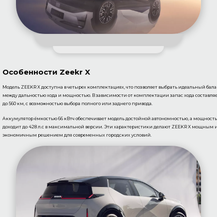
Особенности Zeekr X
Модель ZEEKR X доступна в четырех комплектациях, что позволяет выбрать идеальный бал
между дальностью хода и мощностью. В зависимости от комплектации запас хода составля
до 560 км, с возможностью выбора полного или заднего привода.
Аккумулятор ёмкостью 66 кВтч обеспечивает модель достойной автономностью, а мощность
доходит до 428 л.с в максимальной версии. Эти характеристики делают ZEEKR X мощным 
экономичным решением для современных городских условий.