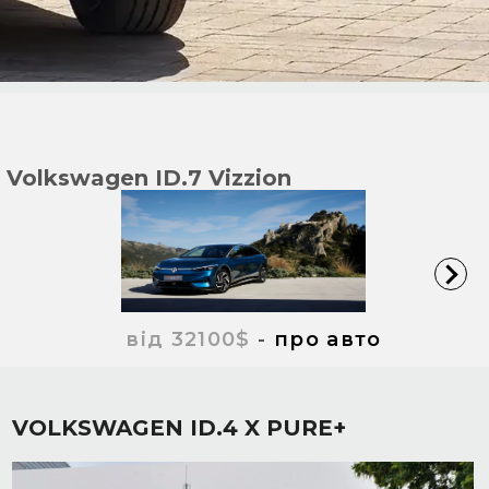
Volkswagen ID.7 Vizzion
від 32100$
-
про авто
VOLKSWAGEN ID.4 X PURE+