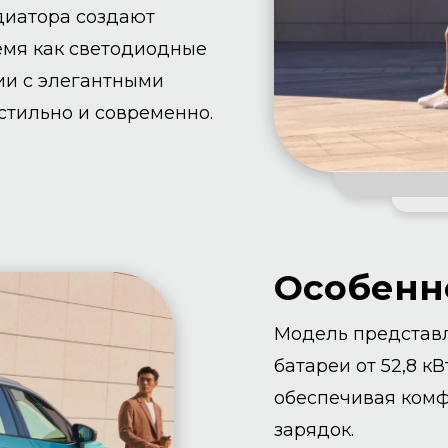
диатора создают
ремя как светодиодные
ии с элегантными
стильно и современно.
Особенно
Модель представл
батареи от 52,8 кВ
обеспечивая комф
зарядок.