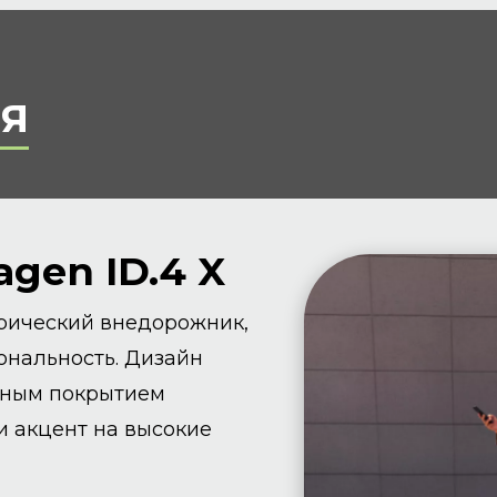
Я
gen ID.4 X
трический внедорожник,
ональность. Дизайн
зным покрытием
и акцент на высокие