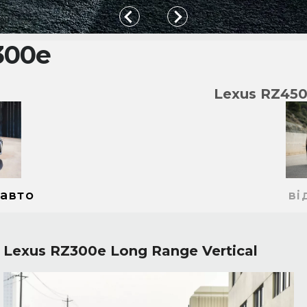
300e
Lexus RZ45
 авто
ві
Lexus RZ300e Long Range Vertical