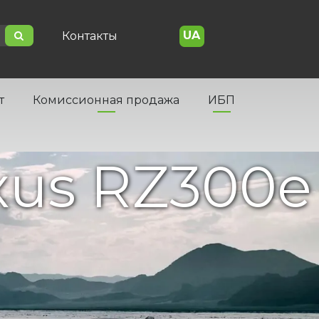
UA
Контакты
т
Комиссионная продажа
ИБП
xus RZ300e