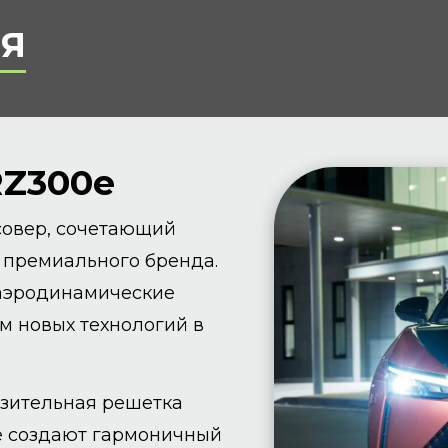
Я
RZ300e
совер, сочетающий
 премиального бренда.
 аэродинамические
м новых технологий в
зительная решетка
е создают гармоничный