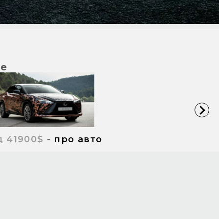
0e
д 41900$
-
про авто