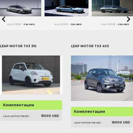
від 22000$
-
про авто
від 36200$
-
про авто
від 42000$
-
про авто
LEAP MOTOR T03 310
LEAP MOTOR T03 403
Комплектации
Комплектации
15000 USD
LEAP MOTOR T03 310 -
16000 USD
LEAP MOTOR T03 403 -