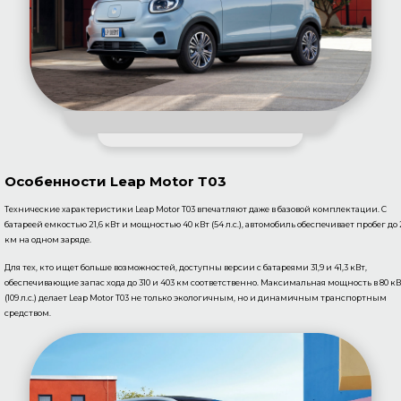
Особенности Leap Motor Т03
Технические характеристики Leap Motor T03 впечатляют даже в базовой комплектации. С
батареей емкостью 21,6 кВт и мощностью 40 кВт (54 л.с.), автомобиль обеспечивает пробег до 
км на одном заряде.
Для тех, кто ищет больше возможностей, доступны версии с батареями 31,9 и 41,3 кВт,
обеспечивающие запас хода до 310 и 403 км соответственно. Максимальная мощность в 80 кВ
(109 л.с.) делает Leap Motor T03 не только экологичным, но и динамичным транспортным
средством.