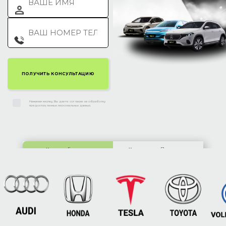
Нажимая кнопку, Вы даете согласие на обработку
предоставленных персональных данных.
Киев:
ул. Гетьмана
Харьков:
ул. Полтавское
Скоропадского, 63
шоссе, 212Б