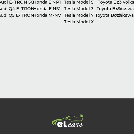
udi E-TRON 50
Honda E:NP1
Tesla Model S
Toyota Bz3
Volks
udi Q4 E-TRON
Honda E:NS1
Tesla Model 3
Toyota Bz4x
Volkswag
udi Q5 E-TRON
Honda M-NV
Tesla Model Y
Toyota Bozhi
Volkswag
Tesla Model X