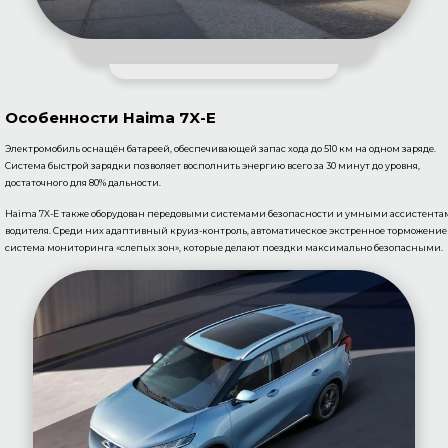
Особенности Haima 7X-E
Электромобиль оснащён батареей, обеспечивающей запас хода до 510 км на одном заряде.
Система быстрой зарядки позволяет восполнить энергию всего за 30 минут до уровня,
достаточного для 80% дальности.
Haima 7X-E также оборудован передовыми системами безопасности и умными ассистент
водителя. Среди них адаптивный круиз-контроль, автоматическое экстренное торможение
система мониторинга «слепых зон», которые делают поездки максимально безопасными.