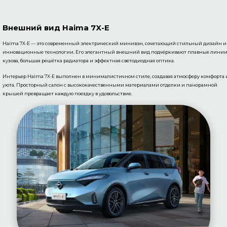
Внешний вид Haima 7X-E
Haima 7X-E — это современный электрический минивэн, сочетающий стильный дизайн и
инновационные технологии. Его элегантный внешний вид подчёркивают плавные лини
кузова, большая решётка радиатора и эффектная светодиодная оптика.
Интерьер Haima 7X-E выполнен в минималистичном стиле, создавая атмосферу комфорта 
уюта. Просторный салон с высококачественными материалами отделки и панорамной
крышей превращает каждую поездку в удовольствие.