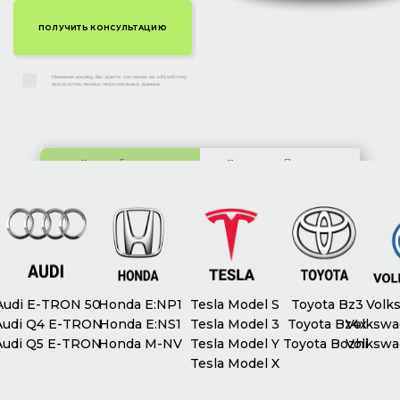
Нажимая кнопку, Вы даете согласие на обработку
предоставленных персональных данных.
Киев:
ул. Гетьмана
Харьков:
ул. Полтавское
Скоропадского, 63
шоссе, 212Б
udi E-TRON 50
Honda E:NP1
Tesla Model S
Toyota Bz3
Volks
udi Q4 E-TRON
Honda E:NS1
Tesla Model 3
Toyota Bz4x
Volkswag
udi Q5 E-TRON
Honda M-NV
Tesla Model Y
Toyota Bozhi
Volkswag
Tesla Model X