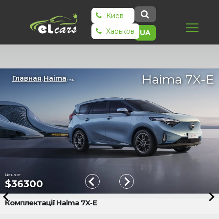
Киев
Харьков
UA
Haima 7X-E
Главная
Haima
/
/ 7X-E
Цена от
$36300
Комплектації Haima 7X-E