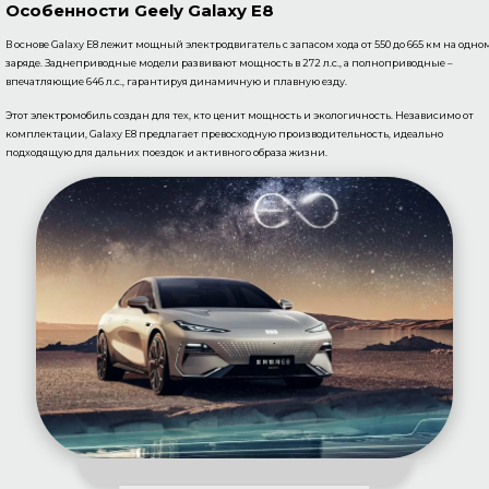
Особенности Geely Galaxy E8
В основе Galaxy E8 лежит мощный электродвигатель с запасом хода от 550 до 665 км на одно
заряде. Заднеприводные модели развивают мощность в 272 л.с., а полноприводные –
впечатляющие 646 л.с., гарантируя динамичную и плавную езду.
Этот электромобиль создан для тех, кто ценит мощность и экологичность. Независимо от
комплектации, Galaxy E8 предлагает превосходную производительность, идеально
подходящую для дальних поездок и активного образа жизни.