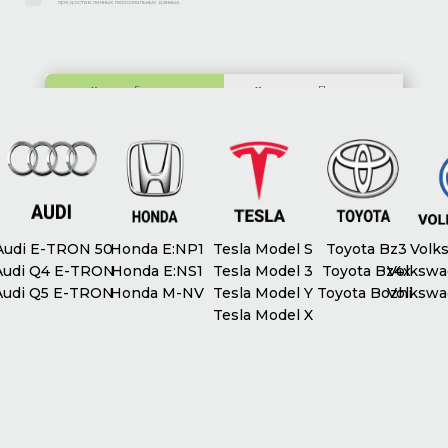
предоставленных персональных данных.
Киев:
ул. Гетьмана
Харьков:
ул. Полтавское
Скоропадского, 63
шоссе, 212Б
udi E-TRON 50
Honda E:NP1
Tesla Model S
Toyota Bz3
Volks
udi Q4 E-TRON
Honda E:NS1
Tesla Model 3
Toyota Bz4x
Volkswag
udi Q5 E-TRON
Honda M-NV
Tesla Model Y
Toyota Bozhi
Volkswag
Tesla Model X