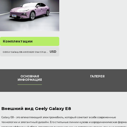
Комплектации
USD
GEELY Galaxy E8 4WD 620 StarShip Perfomance -
ОСНОВНАЯ
ГАЛЕРЕЯ
ИНФОРМАЦИЯ
Внешний вид Geely Galaxy E8
Galaxy E8 – это впечатляющий электромобиль, который сочетает в себе современные
технологии и элегантный дизайн. Его стильные линии кузова и аэродинамическая форма
создают эффектный образ, привлекая внимание как на городских улицах, так и на загород