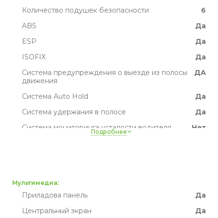
Количество подушек безопасности
6
ABS
Да
ESP
Да
ISOFIX
Да
Система предупреждения о выезде из полосы
ДА
движения
Система Auto Hold
Да
Система удержания в полосе
Да
Система мониторинга усталости водителя
Нет
Подробнее
Система распознавания дорожных знаков
Да
Активный тормоз
Да
TPMS
Да
Мультимедиа:
Приладова панель
Да
Центральный экран
Да