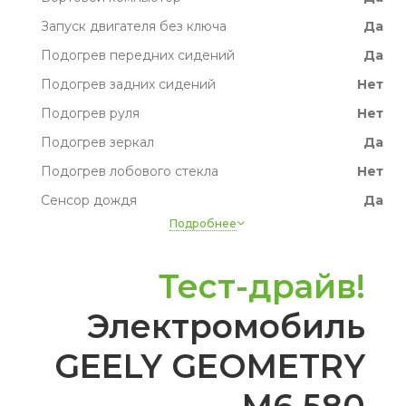
Запуск двигателя без ключа
Да
Подогрев передних сидений
Да
Подогрев задних сидений
Нет
Подогрев руля
Нет
Подогрев зеркал
Да
Подогрев лобового стекла
Нет
Сенсор дождя
Да
Подробнее
Датчик света
Да
Круиз-контроль
Да
Тест-драйв!
Парктроник
Да
Электромобиль
Камера
Да
Источник ближнего света
LED
GEELY GEOMETRY
Источник дальнего света
LED
Электропривод сидений
Да