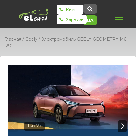
Киев
Харьков
UA
Главная
/
Geely
/
Электромобиль GEELY GEOMETRY M6
580