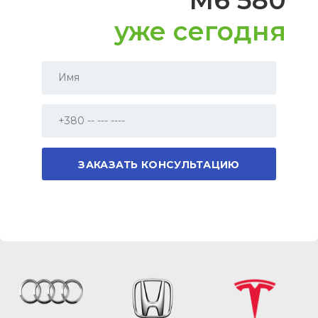
M6 580
Кожаный руль
Да
уже сегодня
Мультикермо
Да
Электрозеркала
Да
Люк
Неоткрываемая панорама
Автосвет
Да
Подсветка окружения
Да
Беспроводная зарядка телефона
Да
Электропривод двери багажника
Нет
Отделка сидений
Экокожа
Память сидений
Да
Доступ до салону без ключа
Да
Кондиционирование
Климат контроль
Массаж сидений
Нет