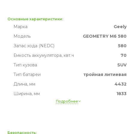
Основные характеристики:
Марка
Geely
Модель
GEOMETRY M6 580
Запас хода (NEDC)
580
Емкость аккумулятора, квт.ч
70
Тип кузова
SUV
Тип батареи
тройная литиевая
Длина, мм
4432
Ширина, мм
1833
Подробнее
Высота, мм
1560
Ширина, мм
1833
Жидкое охлаждение батареи
да
Пробег
Нет данных
Безопасность: