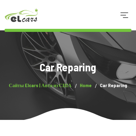
073 8 34 34 33
Car Reparing
Сайты Elcars | Авто из США
Home
Car Reparing