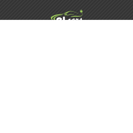
Элькарс Мийка
Харків, вул. Шатилова Дача, 4
+38 (073) 834-34-33
Зателефонувати