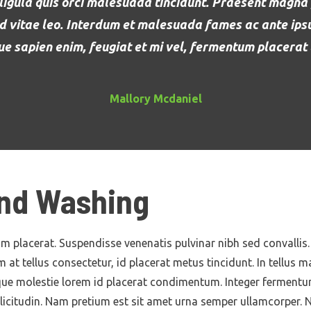
ligula quis orci malesuada tincidunt. Praesent magna
d vitae leo. Interdum et malesuada fames ac ante ipsu
e sapien enim, feugiat et mi vel, fermentum placerat 
Mallory Mcdaniel
and Washing
lum placerat. Suspendisse venenatis pulvinar nibh sed convalli
m at tellus consectetur, id placerat metus tincidunt. In tellus m
esque molestie lorem id placerat condimentum. Integer fermen
licitudin. Nam pretium est sit amet urna semper ullamcorper. Nu