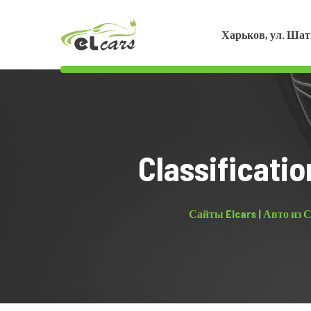
Харьков, ул. Шат
Classificati
Сайты Elcars | Авто из