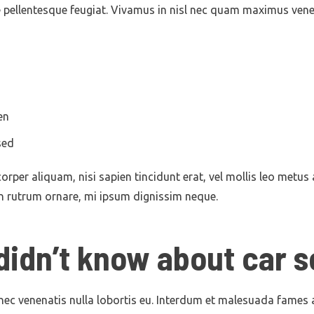
e pellentesque feugiat. Vivamus in nisl nec quam maximus ven
en
sed
orper aliquam, nisi sapien tincidunt erat, vel mollis leo metus 
on rutrum ornare, mi ipsum dignissim neque.
didn’t know about car s
nec venenatis nulla lobortis eu. Interdum et malesuada fames 