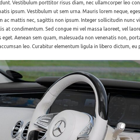
dunt. Vestibulum porttitor risus diam, nec ullamcorper leo con
natis ipsum. Vestibulum ut sem urna. Mauris lorem neque, egest
 ac mattis nec, sagittis non ipsum. Integer sollicitudin nunc vit
is at condimentum. Sed congue mi vel massa laoreet, vel laoree
mpus eget. Aenean sem quam, malesuada non venenatis non, port
accumsan leo. Curabitur elementum ligula in libero dictum, eu 