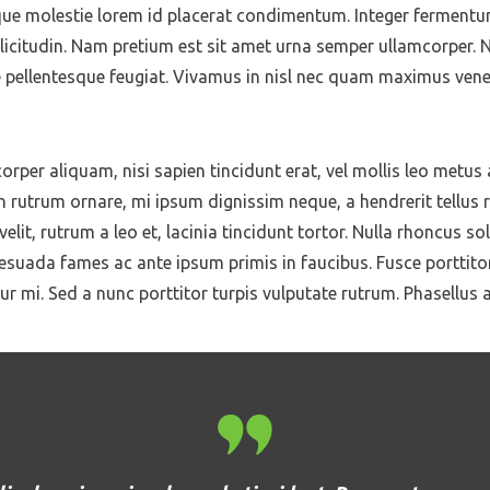
esque molestie lorem id placerat condimentum. Integer fermen
licitudin. Nam pretium est sit amet urna semper ullamcorper. Nu
e pellentesque feugiat. Vivamus in nisl nec quam maximus ven
orper aliquam, nisi sapien tincidunt erat, vel mollis leo metus 
n rutrum ornare, mi ipsum dignissim neque, a hendrerit tellus r
, rutrum a leo et, lacinia tincidunt tortor. Nulla rhoncus solli
suada fames ac ante ipsum primis in faucibus. Fusce porttitor 
r mi. Sed a nunc porttitor turpis vulputate rutrum. Phasellus a