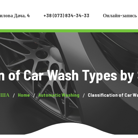
илова Дача, 4
+38 (073) 834-34-33
Онлайн-запись
on of Car Wash Types by
 США
Home
Automatic Washing
Classification of Car W