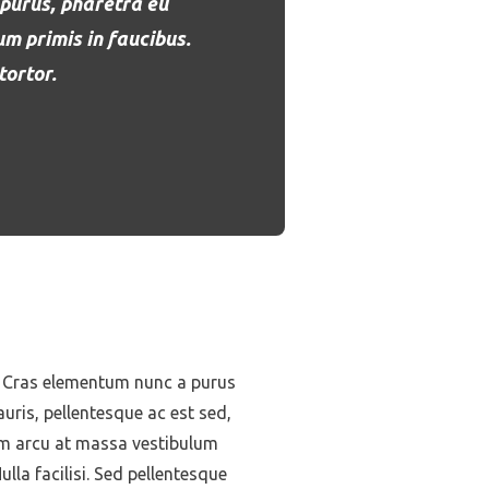
 purus, pharetra eu
m primis in faucibus.
tortor.
s. Cras elementum nunc a purus
auris, pellentesque ac est sed,
tum arcu at massa vestibulum
lla facilisi. Sed pellentesque