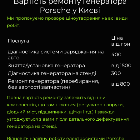
Вартість ремонту генератора
Porsche у Києві
Ми пропонуємо прозоре ціноутворення на всі види
робіт.
Ціна
Послуга
від, грн
Діагностика системи заряджання на
400
авто
Зняття/установка генератора
від 1500
Діагностика генератора на стенді
300
Ремонт генератора (перебирання,
від 800
без вартості запчастин)
Повна вартість ремонту залежить від ціни
компонентів, що замінюються (регулятор напруги,
діодний міст, підшипники, щітки і т.д.) і завжди
узгоджується з вами після детального дефектування
генератора на стенді.
Відновіть надійну роботу електросистеми Porsche