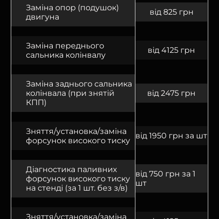
Заміна опор (подушок)
від 825 грн
двигуна
Заміна переднього
від 4125 грн
сальника колінвалу
Заміна заднього сальника
колінвала (при знятій
від 2475 грн
КПП)
Зняття/установка/заміна
від 1950 грн за шт
форсунок високого тиску
Діагностика паливних
від 750 грн за 1
форсунок високого тиску
шт
на стенді (за 1 шт. без з/в)
Зняття/установка/заміна