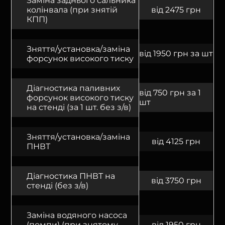
Заміна заднього сальника
колінвала (при знятій
від 2475 грн
КПП)
Зняття/установка/заміна
від 1950 грн за шт
форсунок високого тиску
Діагностика паливних
від 750 грн за 1
форсунок високого тиску
шт
на стенді (за 1 шт. без з/в)
Зняття/установка/заміна
від 4125 грн
ПНВТ
Діагностика ПНВТ на
від 3750 грн
стенді (без з/в)
Заміна водяного насоса
(помпи) (при знятому
від 1950 грн