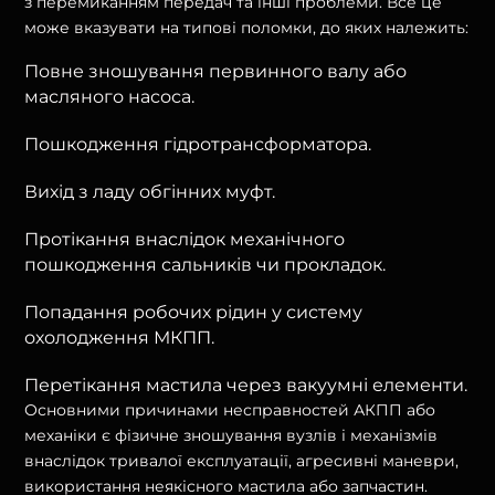
з перемиканням передач та інші проблеми. Все це
може вказувати на типові поломки, до яких належить:
Повне зношування первинного валу або
масляного насоса.
Пошкодження гідротрансформатора.
Вихід з ладу обгінних муфт.
Протікання внаслідок механічного
пошкодження сальників чи прокладок.
Попадання робочих рідин у систему
охолодження МКПП.
Перетікання мастила через вакуумні елементи.
Основними причинами несправностей АКПП або
механіки є фізичне зношування вузлів і механізмів
внаслідок тривалої експлуатації, агресивні маневри,
використання неякісного мастила або запчастин.