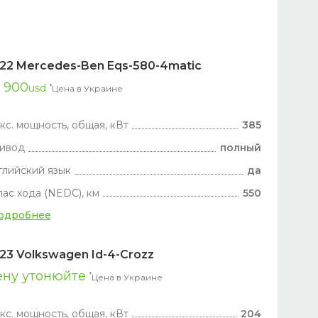
22 Mercedes-Ben Eqs-580-4matic
 900
usd
*
Цена в Украине
кс. мощность, общая, кВт
385
ивод
полный
глийский язык
да
пас хода (NEDC), км
550
одробнее
23 Volkswagen Id-4-Crozz
ену утонюйте
*
Цена в Украине
кс. мощность, общая, кВт
204