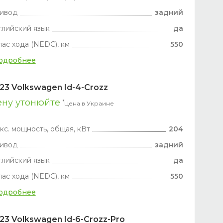
ивод
задний
глийский язык
да
пас хода (NEDC), км
550
одробнее
23 Volkswagen Id-4-Crozz
ену утонюйте
*
Цена в Украине
кс. мощность, общая, кВт
204
ивод
задний
глийский язык
да
пас хода (NEDC), км
550
одробнее
23 Volkswagen Id-6-Crozz-Pro