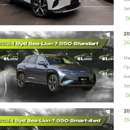
За
П
20
26
Ма
Пр
Ан
За
П
20
35