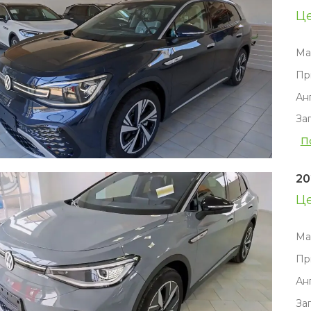
Ц
Ма
Пр
Ан
За
П
20
Ц
Ма
Пр
Ан
За