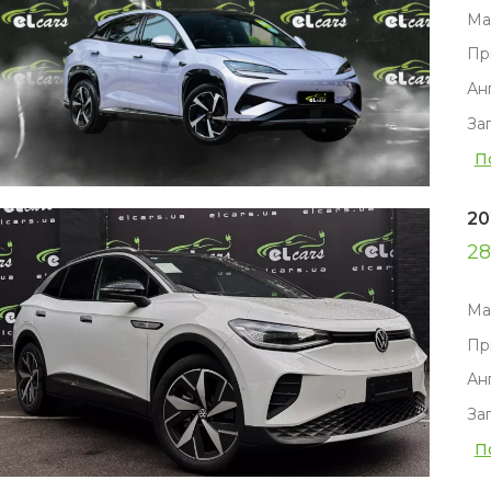
Ма
Пр
Ан
За
П
20
28
Ма
Пр
Ан
За
П