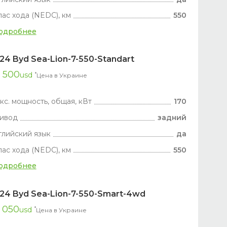
пас хода (NEDC), км
550
одробнее
24 Byd Sea-Lion-7-550-Standart
 500
usd
*
Цена в Украине
кс. мощность, общая, кВт
170
ивод
задний
глийский язык
да
пас хода (NEDC), км
550
одробнее
24 Byd Sea-Lion-7-550-Smart-4wd
 050
usd
*
Цена в Украине