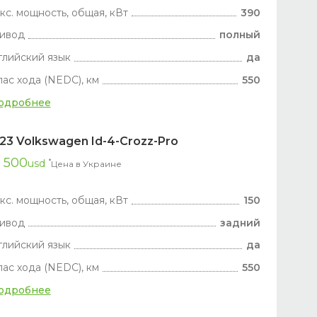
кс. мощность, общая, кВт
390
ивод
полный
глийский язык
да
пас хода (NEDC), км
550
одробнее
23 Volkswagen Id-4-Crozz-Pro
 500
usd
*
Цена в Украине
кс. мощность, общая, кВт
150
ивод
задний
глийский язык
да
пас хода (NEDC), км
550
одробнее