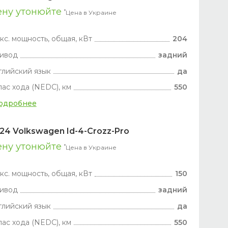
ену утонюйте
*
Цена в Украине
кс. мощность, общая, кВт
204
ивод
задний
глийский язык
да
пас хода (NEDC), км
550
одробнее
24 Volkswagen Id-4-Crozz-Pro
ену утонюйте
*
Цена в Украине
кс. мощность, общая, кВт
150
ивод
задний
глийский язык
да
пас хода (NEDC), км
550