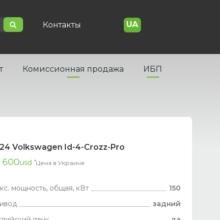
UA
Контакты
т
Комиссионная продажа
ИБП
24 Volkswagen Id-4-Crozz-Pro
 600
usd
*
Цена в Украине
кс. мощность, общая, кВт
150
ивод
задний
глийский язык
да