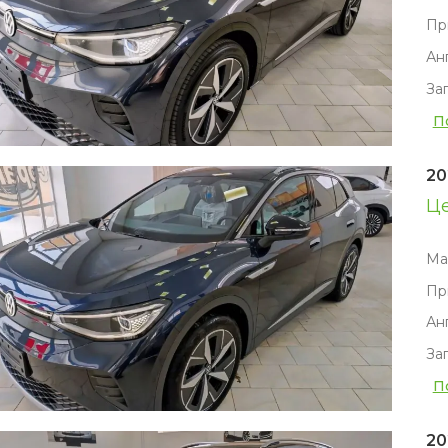
Пр
Ан
За
П
20
Ц
Ма
Пр
Ан
За
П
20