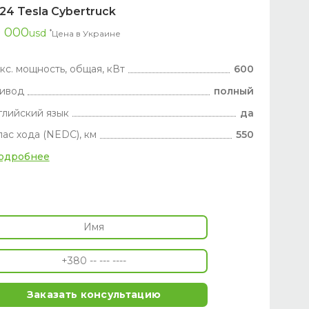
24 Tesla Cybertruck
9 000
usd
*
Цена в Украине
кс. мощность, общая, кВт
600
ивод
полный
глийский язык
да
пас хода (NEDC), км
550
одробнее