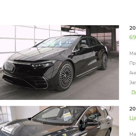
20
69
Ма
Пр
Ан
За
П
20
Ц
Ма