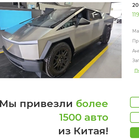
20
11
Ма
Пр
Ан
За
П
Мы привезли
более
1500 авто
из Китая!