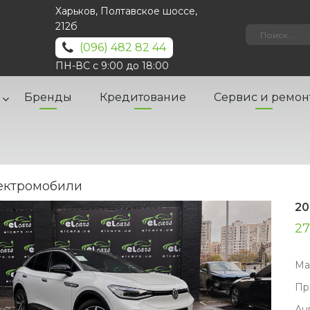
Харьков, Полтавское шоссе,
212б
(096) 482 82 44
ПН-ВС с 9:00 до 18:00
Бренды
Кредитование
Сервис и ремон
ектромобили
20
27
Ма
Пр
Ан