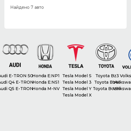
Найдено 7 авто
udi E-TRON 50
Honda E:NP1
Tesla Model S
Toyota Bz3
Volks
udi Q4 E-TRON
Honda E:NS1
Tesla Model 3
Toyota Bz4x
Volkswag
udi Q5 E-TRON
Honda M-NV
Tesla Model Y
Toyota Bozhi
Volkswag
Tesla Model X