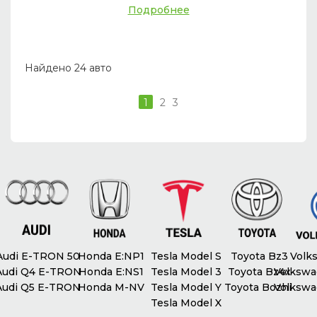
Подробнее
Найдено 24 авто
1
2
3
udi E-TRON 50
Honda E:NP1
Tesla Model S
Toyota Bz3
Volks
udi Q4 E-TRON
Honda E:NS1
Tesla Model 3
Toyota Bz4x
Volkswag
udi Q5 E-TRON
Honda M-NV
Tesla Model Y
Toyota Bozhi
Volkswag
Tesla Model X