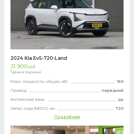
2024 Kia Ev5-720-Land
31 900
usd
*
Цена в Украине
Макс. мощность, общая, кВт
160
Привод
передний
Английский язык
да
Запас хода (NEDC), км
720
Подробнее