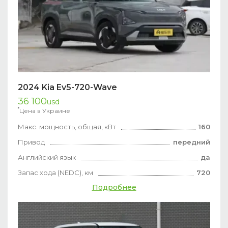
2024 Kia Ev5-720-Wave
36 100
usd
*
Цена в Украине
Макс. мощность, общая, кВт
160
Привод
передний
Английский язык
да
Запас хода (NEDC), км
720
Подробнее