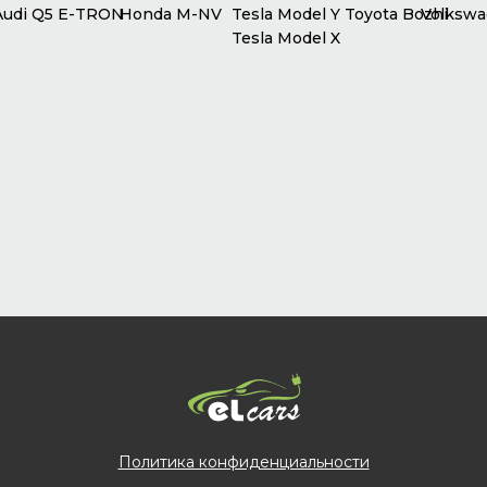
udi Q5 E-TRON
Honda M-NV
Tesla Model Y
Toyota Bozhi
Volkswag
Tesla Model X
Политика конфиденциальности