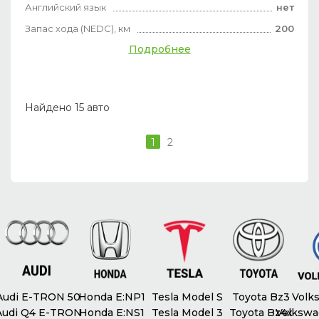
Английский язык
нет
Запас хода (NEDC), км
200
Подробнее
Найдено 15 авто
1
2
udi E-TRON 50
Honda E:NP1
Tesla Model S
Toyota Bz3
Volks
udi Q4 E-TRON
Honda E:NS1
Tesla Model 3
Toyota Bz4x
Volkswag