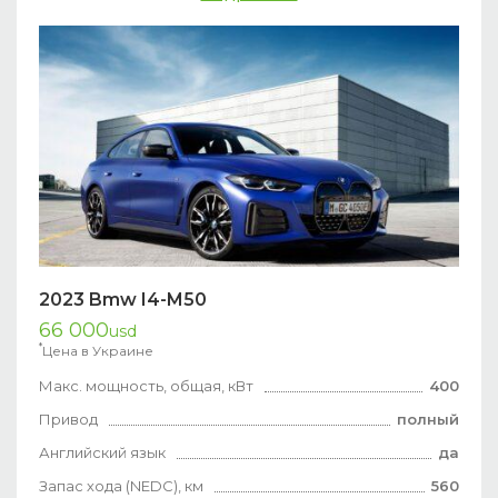
2023 Bmw I4-M50
66 000
usd
*
Цена в Украине
Макс. мощность, общая, кВт
400
Привод
полный
Английский язык
да
Запас хода (NEDC), км
560