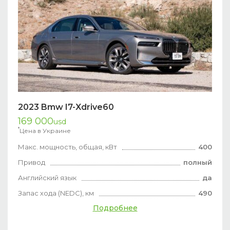
2023 Bmw I7-Xdrive60
169 000
usd
*
Цена в Украине
Макс. мощность, общая, кВт
400
Привод
полный
Английский язык
да
Запас хода (NEDC), км
490
Подробнее