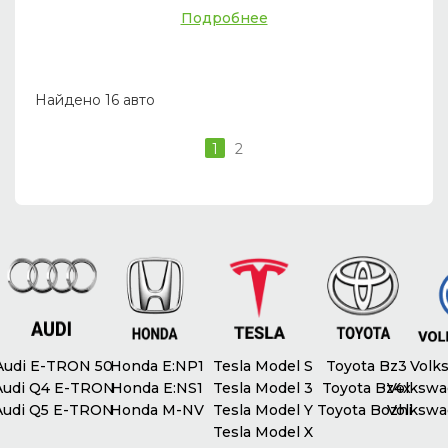
Подробнее
Найдено 16 авто
1
2
udi E-TRON 50
Honda E:NP1
Tesla Model S
Toyota Bz3
Volks
udi Q4 E-TRON
Honda E:NS1
Tesla Model 3
Toyota Bz4x
Volkswag
udi Q5 E-TRON
Honda M-NV
Tesla Model Y
Toyota Bozhi
Volkswag
Tesla Model X