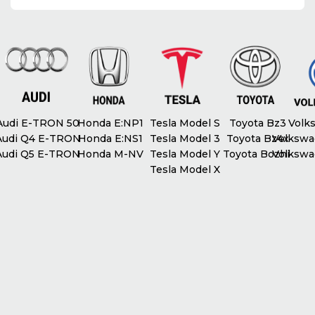
udi E-TRON 50
Honda E:NP1
Tesla Model S
Toyota Bz3
Volks
udi Q4 E-TRON
Honda E:NS1
Tesla Model 3
Toyota Bz4x
Volkswag
udi Q5 E-TRON
Honda M-NV
Tesla Model Y
Toyota Bozhi
Volkswag
Tesla Model X